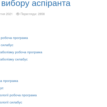
 вибору аспіранта
тня 2021
Перегляди: 2858
ії робоча програма
ї силабус
таболізму робоча програма
таболізму силабус
ча програма
бус
тології робоча програма
ології силабус