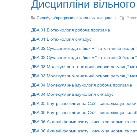
Дисципліни вільного
Силабуси/програми навчальних дисциплін
17 жов
ДВА.01 Біотехнологія робоча програма
ДВА.01 Біотехнологія силабус
ДВА.02 Сучасні методи в біохімії та клітинній біолог
ДВА.02 Сучасні методи в біохімії та клітинній біологі
ДВА.03 Молекулярно-генетичні основи регуляції ме
ДВА.03 Молекулярно-генетичні основи регуляції ме
ДВА.04 Молекулярна імунологія робоча програма
ДВА.04 Молекулярна імунологія силабус
ДВА.05 Внутрішньоклітинна Са2+-сигналізація робо
ДВА.05 Внутрішньоклітинна Са2+-сигналізація сила
ДВА.06 Активні форми азоту і кисню за норми та па
ДВА.06 Активні форми азоту і кисню за норми та пат