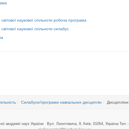
рама
о світової наукової спільноти робоча програма
 світової наукової спільноти силабус
ма
лін ОНП «Біологія» 2023
титуту
іяльність
Силабуси/програми навчальних дисциплін
Дисципліни 
ної академії наук України Вул. Леонтовича, 9, Київ, 01054, Україна Тел.: