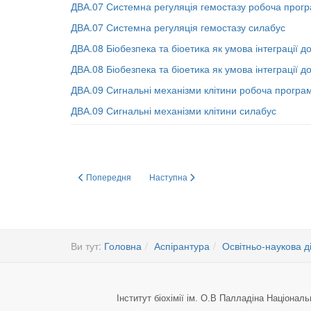
ДВА.07 Системна регуляція гемостазу робоча прог
ДВА.07 Системна регуляція гемостазу силабус
ДВА.08 Біобезпека та біоетика як умова інтеграції д
ДВА.08 Біобезпека та біоетика як умова інтеграції до
ДВА.09 Сигнальні механізми клітини робоча програ
ДВА.09 Сигнальні механізми клітини силабус
Попередня стаття: Силабуси/програми навчальних дисцип
Наступна стаття: Дисципліни вибору Інс
Попередня
Наступна
Ви тут:
Головна
Аспірантура
Освітньо-наукова д
Інститут біохімії ім. О.В Палладіна Національ