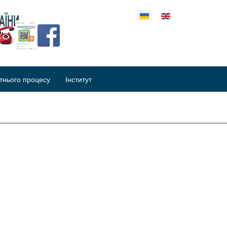
еріть свою мову
тнього процесу
Інститут