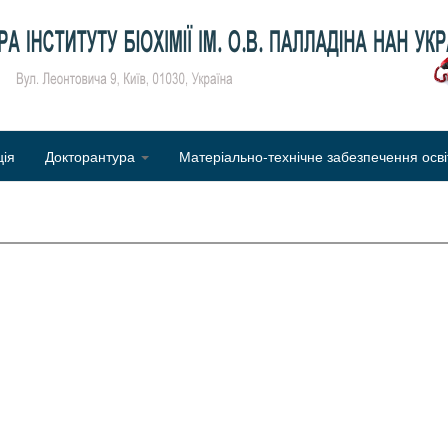
Об
ція
Докторантура
Матеріально-технічне забезпечення осві