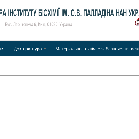
Об
ція
Докторантура
Матеріально-технічне забезпечення осві