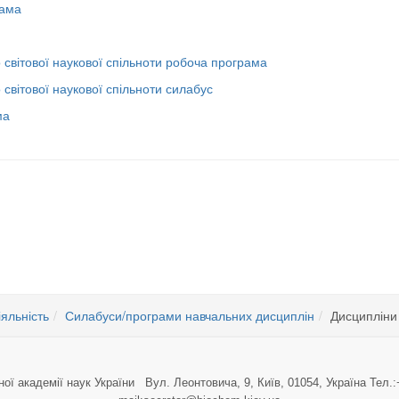
рама
о світової наукової спільноти робоча програма
 світової наукової спільноти силабус
ма
лін ОНП «Біологія» 2023
титуту
іяльність
Силабуси/програми навчальних дисциплін
Дисципліни 
ної академії наук України Вул. Леонтовича, 9, Київ, 01054, Україна Тел.: