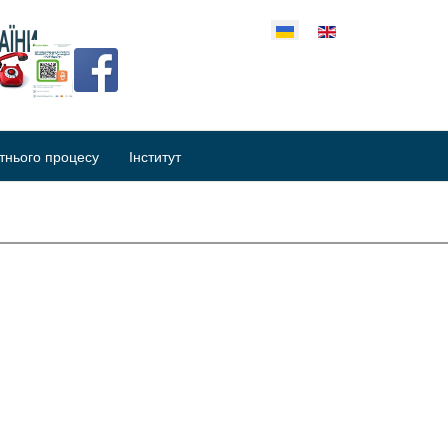
еріть свою мову
тнього процесу
Інститут