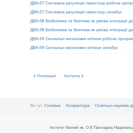
ДВА.07 Системна регуляція гемостазу робоча прог
ДВА.07 Системна регуляція гемостазу силабус
ДВА.08 Біобезпека та біоетика як умова інтеграції д
ДВА.08 Біобезпека та біоетика як умова інтеграції до
ДВА.09 Сигнальні механізми клітини робоча програ
ДВА.09 Сигнальні механізми клітини силабус
Попередня стаття: Силабуси/програми навчальних дисцип
Наступна стаття: Дисципліни вибору Інс
Попередня
Наступна
Ви тут:
Головна
Аспірантура
Освітньо-наукова д
Інститут біохімії ім. О.В Палладіна Національ