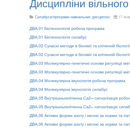
Дисципліни вільного
Силабуси/програми навчальних дисциплін
17 жов
ДВА.01 Біотехнологія робоча програма
ДВА.01 Біотехнологія силабус
ДВА.02 Сучасні методи в біохімії та клітинній біолог
ДВА.02 Сучасні методи в біохімії та клітинній біологі
ДВА.03 Молекулярно-генетичні основи регуляції ме
ДВА.03 Молекулярно-генетичні основи регуляції ме
ДВА.04 Молекулярна імунологія робоча програма
ДВА.04 Молекулярна імунологія силабус
ДВА.05 Внутрішньоклітинна Са2+-сигналізація робо
ДВА.05 Внутрішньоклітинна Са2+-сигналізація сила
ДВА.06 Активні форми азоту і кисню за норми та па
ДВА.06 Активні форми азоту і кисню за норми та пат