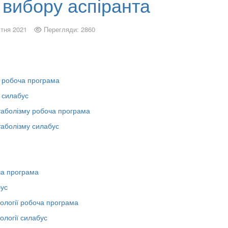
 вибору аспіранта
тня 2021
Перегляди: 2860
ії робоча програма
ї силабус
таболізму робоча програма
таболізму силабус
ча програма
бус
тології робоча програма
ології силабус