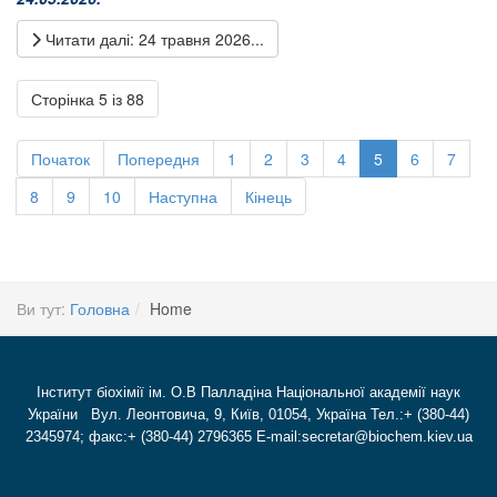
Читати далі: 24 травня 2026...
Сторінка 5 із 88
Початок
Попередня
1
2
3
4
5
6
7
8
9
10
Наступна
Кінець
Ви тут:
Головна
Home
Інститут біохімії ім. О.В Палладіна Національної академії наук
України Вул. Леонтовича, 9, Київ, 01054, Україна Тел.:+ (380-44)
2345974; факс:+ (380-44) 2796365 E-mail:secretar@biochem.kiev.ua