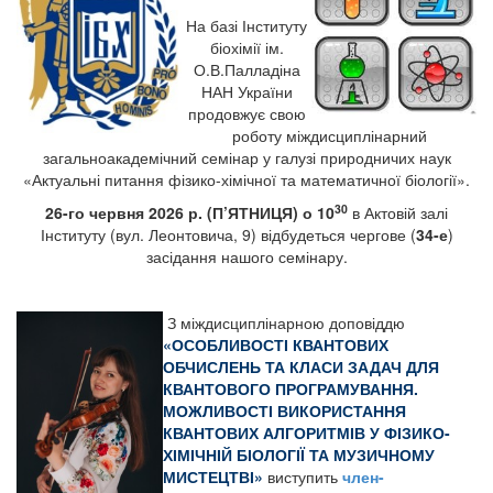
На базі Інституту
біохімії ім.
О.В.Палладіна
НАН України
продовжує свою
роботу міждисциплінарний
загальноакадемічний семінар у галузі природничих наук
«Актуальні питання фізико-хімічної та математичної біології».
30
2
6
-го
червня
2026 р. (П’ЯТНИЦЯ) о 10
в Актовій залі
Інституту (вул. Леонтовича, 9) відбудеться чергове (
34-е
)
засідання нашого семінару.
З міждисциплінарною доповіддю
«
ОСОБЛИВОСТІ КВАНТОВИХ
ОБЧИСЛЕНЬ ТА КЛАСИ ЗАДАЧ ДЛЯ
КВАНТОВОГО ПРОГРАМУВАННЯ
.
МОЖЛИВОСТІ ВИКОРИСТАННЯ
КВАНТОВИХ АЛГОРИТМІВ У ФІЗИКО-
ХІМІЧНІЙ БІОЛОГІЇ ТА МУЗИЧНОМУ
МИСТЕЦТВІ
»
виступить
член-