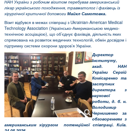
НАН України з робочим візитом перебував американський
лікар українського походження, травматолог і фахівець із
хірургічної критичної допомоги
Майкл Самотовка.
Візит відбувся в межах співпраці з Ukrainian-American Medical
Technology Association (Українсько-Американською медико-
технічною асоціацією), що об’єднує фахівців, діяльність яких
спрямована на розвиток медичних технологій, обмін досвідом і
підтримку системи охорони здоров’я України.
Директор
Інституту,
акад. НАН
України Сергій
Комісаренко та
заступник
директора з
наукової
роботи, д. б. н.
Володимир
Чернишенко за
обговоренням з
американським хірургом потенційної співпраці. Київ.
24.05.2026.