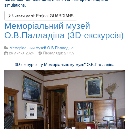
simulations.
Читати далі: Project GUARDIANS
Меморіальний музей
О.В.Палладіна (3D-екскурсія)
Меморіальний музей О.В.Палладіна
26 липня 2024
Перегляди: 27759
3D-екскурсія у Меморіальному музеї О.В.Палладіна