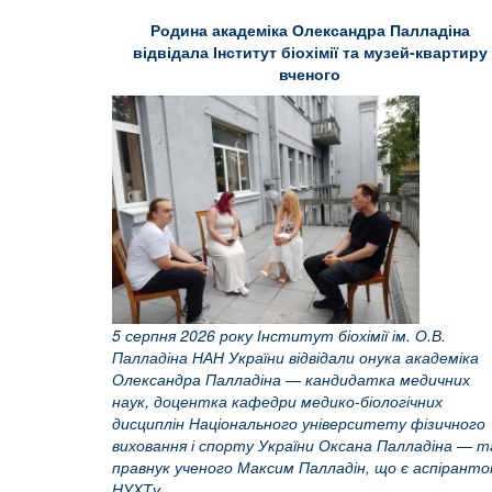
Родина академіка Олександра Палладіна
відвідала Інститут біохімії та музей-квартиру
вченого
5 серпня 2026 року Інститут біохімії ім. О.В.
Палладіна НАН України відвідали онука академіка
Олександра Палладіна — кандидатка медичних
наук, доцентка кафедри медико-біологічних
дисциплін Національного університету фізичного
виховання і спорту України Оксана Палладіна — т
правнук ученого Максим Палладін, що є аспірант
НУХТу.