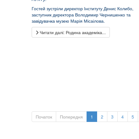
Гостей зустріли директор Інституту Денис Колибо,
заступник директора Володимир Чернишенко та
завідувачка музею Марія Місаілова.
Читати далі: Родина академіка...
Початок
Попередня
1
2
3
4
5