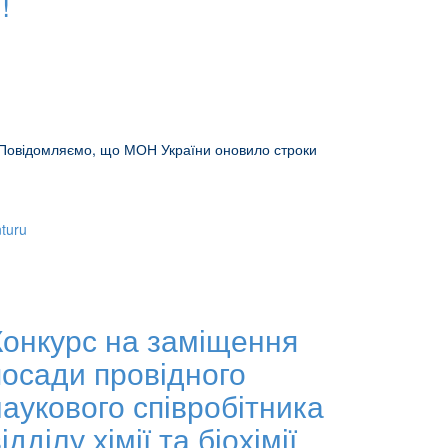
!
. Повідомляємо, що МОН України оновило строки
nturu
Конкурс на заміщення
посади провідного
наукового співробітника
ідділу хімії та біохімії