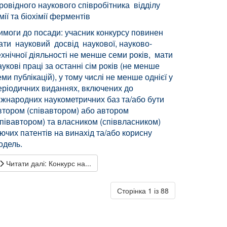
ровідного наукового співробітника відділу
імії та біохімії ферментів
имоги до посади: учасник конкурсу повинен
ати науковий досвід наукової, науково-
ехнічної діяльності не менше семи років, мати
аукові праці за останні сім років (не менше
еми публікацій), у тому числі не менше однієї у
еріодичних виданнях, включених до
іжнародних наукометричних баз та/або бути
втором (співавтором) або автором
співавтором) та власником (співвласником)
іючих патентів на винахід та/або корисну
одель.
Читати далі: Конкурс на...
Сторінка 1 із 88