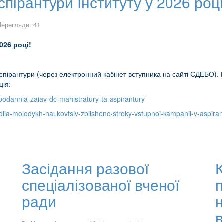
пірантури Інституту у 2026 році
Перегляди: 41
026 році!
аспірантури (через електронний кабінет вступника на сайті ЄДЕБО)
ція:
odannia-zaiav-do-mahistratury-ta-aspirantury
dlia-molodykh-naukovtsiv-zbilsheno-stroky-vstupnoi-kampanii-v-aspira
Засідання разової
спеціалізованої вченої
ради
в