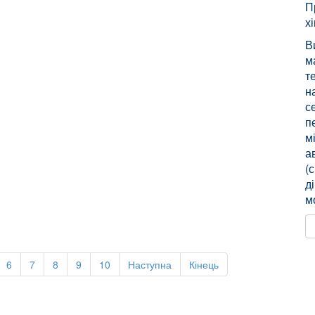
П
х
В
м
т
н
с
п
м
а
(
д
м
6
7
8
9
10
Наступна
Кінець