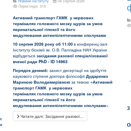
Новини Інституту
04 серпня 2026
Перегляди: 315
Активний транспорт ГАМК у нервових
терміналях головного мозку щурів за умов
перинатальної гіпоксії та його
модулювання антиепілептичними сполуками
10 серпня 202
6 року об 11
:00
в конференц-залі
Інституту біохімії ім. О.В. Палладіна НАН України
відбудеться
засідання
разової спеціалізованої
вченої ради PhD
-
ID 14963
Порядок денний:
захист дисертації на здобуття
наукового ступеня доктора філософії
Дударенко
Мариною Володимирівною
за темою
«
Активний
транспорт ГАМК у нервових
терміналях головного мозку щурів за умов
перинатальної гіпоксії та його
модулювання антиепілептичними сполуками
».
З
Читати далі: Засідання разової...
а
ом
О