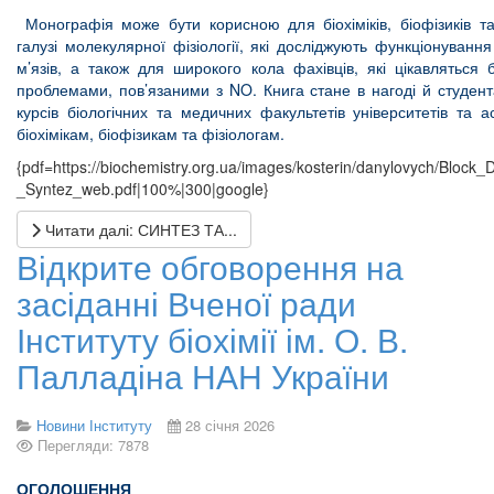
Монографія може бути корисною для біохіміків, біофізиків та
галузі молекулярної фізіології, які досліджують функціонуванн
м’язів, а також для широкого кола фахівців, які цікавляться б
проблемами, пов’язаними з NO. Книга стане в нагоді й студен
курсів біологічних та медичних факультетів університетів та а
біохімікам, біофізикам та фізіологам.
{pdf=https://biochemistry.org.ua/images/kosterin/danylovych/Block_
_Syntez_web.pdf|100%|300|google}
Читати далі: СИНТЕЗ ТА...
Відкрите обговорення на
засіданні Вченої ради
Інституту біохімії ім. О. В.
Палладіна НАН України
Новини Інституту
28 січня 2026
Перегляди: 7878
ОГОЛОШЕННЯ