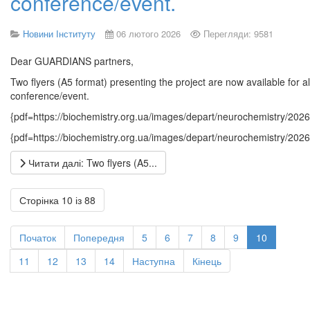
conference/event.
Новини Інституту
06 лютого 2026
Перегляди: 9581
Dear GUARDIANS partners,
Two flyers (A5 format) presenting the project are now available for al
conference/event.
{pdf=https://biochemistry.org.ua/images/depart/neurochemistry/2
{pdf=https://biochemistry.org.ua/images/depart/neurochemistry/2
Читати далі: Two flyers (A5...
Сторінка 10 із 88
Початок
Попередня
5
6
7
8
9
10
11
12
13
14
Наступна
Кінець