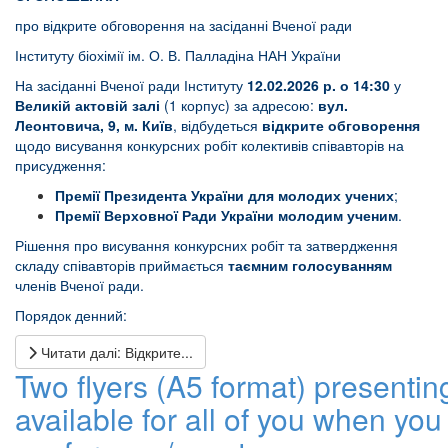
про відкрите обговорення на засіданні Вченої ради
Інституту біохімії ім. О. В. Палладіна НАН України
На засіданні Вченої ради Інституту
12.02.2026 р. о 14:30
у
Великій актовій залі
(1 корпус) за адресою:
вул.
Леонтовича, 9, м. Київ
, відбудеться
відкрите обговорення
щодо висування конкурсних робіт колективів співавторів на
присудження:
Премії Президента України для молодих учених
;
Премії Верховної Ради України молодим ученим
.
Рішення про висування конкурсних робіт та затвердження
складу співавторів приймається
таємним голосуванням
членів Вченої ради.
Порядок денний:
Читати далі: Відкрите...
Two flyers (A5 format) presentin
available for all of you when you 