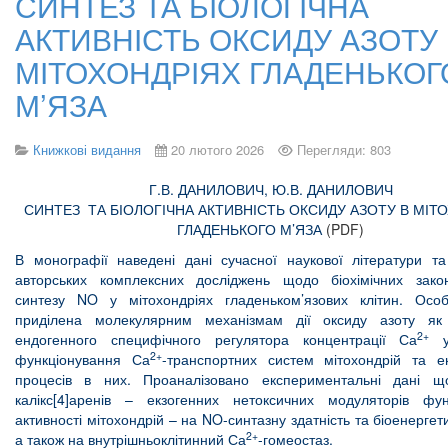
СИНТЕЗ ТА БІОЛОГІЧНА
АКТИВНІСТЬ ОКСИДУ АЗОТУ 
МІТОХОНДРІЯХ ГЛАДЕНЬКОГ
М’ЯЗА
Книжкові видання
20 лютого 2026
Перегляди: 803
Г.В. ДАНИЛОВИЧ, Ю.В. ДАНИЛОВИЧ
СИНТЕЗ ТА БІОЛОГІЧНА АКТИВНІСТЬ ОКСИДУ АЗОТУ В МІТ
ГЛАДЕНЬКОГО М’ЯЗА
(PDF)
В монографії наведені дані сучасної наукової літератури та
авторських комплексних досліджень щодо біохімічних зако
синтезу NO у мітохондріях гладеньком’язових клітин. Осо
приділена молекулярним механізмам дії оксиду азоту як
2+
ендогенного специфічного регулятора концентрації Са
у 
2+
функціонування Са
-транспортних систем мітохондрій та е
процесів в них. Проаналізовано експериментальні дані щ
калікс[4]аренів – екзогенних нетоксичних модуляторів фун
активності мітохондрій – на NO-синтазну здатність та біоенергет
2+
а також на внутрішньоклітинний Са
-гомеостаз.