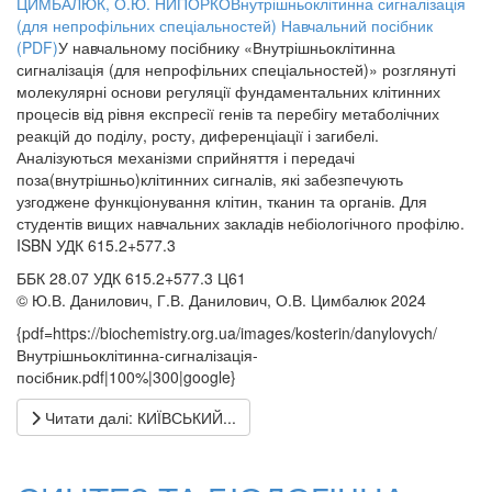
ЦИМБАЛЮК, О.Ю. НИПОРКОВнутрішньоклітинна сигналізація
(для непрофільних спеціальностей) Навчальний посібник
(PDF)
У навчальному посібнику «Внутрішньоклітинна
сигналізація (для непрофільних спеціальностей)» розглянуті
молекулярні основи регуляції фундаментальних клітинних
процесів від рівня експресії генів та перебігу метаболічних
реакцій до поділу, росту, диференціації і загибелі.
Аналізуються механізми сприйняття і передачі
поза(внутрішньо)клітинних сигналів, які забезпечують
узгоджене функціонування клітин, тканин та органів. Для
студентів вищих навчальних закладів небіологічного профілю.
ISBN УДК 615.2+577.3
ББК 28.07 УДК 615.2+577.3 Ц61
© Ю.В. Данилович, Г.В. Данилович, О.В. Цимбалюк 2024
{pdf=https://biochemistry.org.ua/images/kosterin/danylovych/
Внутрішньоклітинна-сигналізація-
посібник.pdf|100%|300|google}
Читати далі: КИЇВСЬКИЙ...