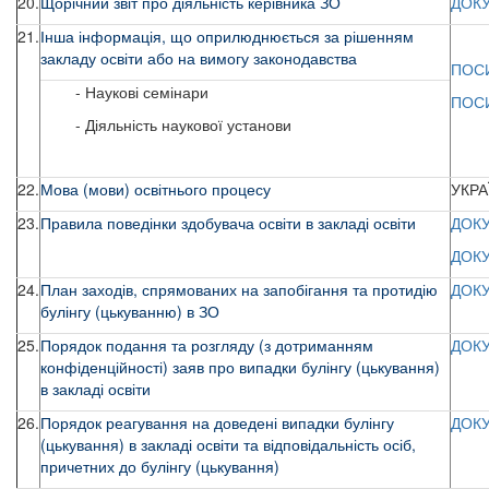
20.
Щорічний звіт про діяльність керівника ЗО
ДОК
21.
Інша інформація, що оприлюднюється за рішенням
закладу освіти або на вимогу законодавства
ПОС
- Наукові семінари
ПОС
- Діяльність наукової установи
22.
Мова (мови) освітнього процесу
УКРА
23.
Правила поведінки здобувача освіти в закладі освіти
ДОКУ
ДОКУ
24.
План заходів, спрямованих на запобігання та протидію
ДОК
булінгу (цькуванню) в ЗО
25.
Порядок подання та розгляду (з дотриманням
ДОК
конфіденційності) заяв про випадки булінгу (цькування)
в закладі освіти
26.
Порядок реагування на доведені випадки булінгу
ДОК
(цькування) в закладі освіти та відповідальність осіб,
причетних до булінгу (цькування)