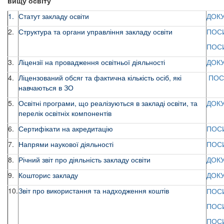
вищу освіту”
1.
Статут закладу освіти
ДОК
2.
Структура та органи управління закладу освіти
ПОС
ПОС
3.
Ліцензії на провадження освітньої діяльності
ДОК
4.
Ліцензований обсяг та фактична кількість осіб, які
ПОС
навчаються в ЗО
5.
Освітні програми, що реалізуються в закладі освіти, та
ДОК
перелік освітніх компонентів
6.
Сертифікати на акредитацію
ПОС
7.
Напрями наукової діяльності
ПОС
8.
Річний звіт про діяльність закладу освіти
ДОК
9.
Кошторис закладу
ДОК
10.
Звіт про використання та надходження коштів
ПОС
ПОС
ПОС