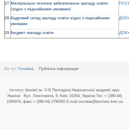
27.
Матеріально-технічне забезпечення закладу освіти
ПОС
(згідно з ліцензійними умовами)
28.
Кадровий склад закладу освіти згідно з ліцензійними
ДОК
умовами
29.
Бюджет закладу освіти
ДОК
Ви тут:
Головна
Публічна інформація
Інститут біохімії ім. О.В Палладіна Національної академії наук
України Вул. Леонтовича, 9, Київ, 01054, Україна Тел.:+ (380-44)
2345974; факс:+ (380-44) 2796365 E-mail:secretar@biochem.kiev.ua