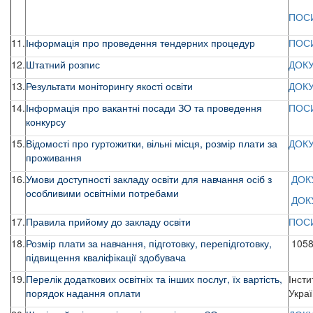
ПОС
11.
Інформація про проведення тендерних процедур
ПОС
12.
Штатний розпис
ДОК
13.
Результати моніторингу якості освіти
ДОК
14.
Інформація про вакантні посади ЗО та проведення
ПОС
конкурсу
15.
Відомості про гуртожитки, вільні місця, розмір плати за
ДОК
проживання
16.
Умови доступності закладу освіти для навчання осіб з
ДОК
особливими освітніми потребами
ДОК
17.
Правила прийому до закладу освіти
ПОС
18.
Розмір плати за навчання, підготовку, перепідготовку,
10584
підвищення кваліфікації здобувача
19.
Перелік додаткових освітніх та інших послуг, їх вартість,
Інсти
порядок надання оплати
Украї