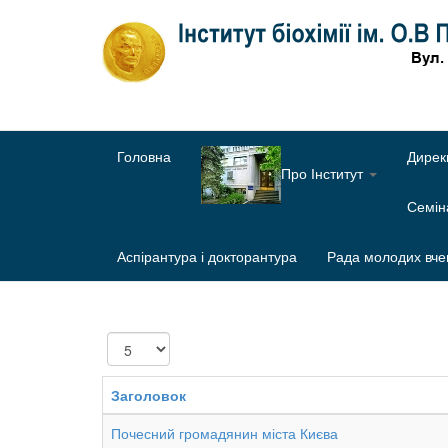
Головна
Дирек
Про Інститут
Семі
Аспірантура і докторантура
Рада молодих вче
Показувати
Заголовок
Почесний громадянин міста Києва