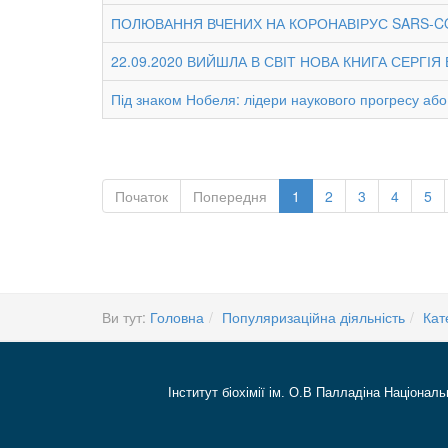
ПОЛЮВАННЯ ВЧЕНИХ НА КОРОНАВІРУС SARS-COV
22.09.2020 ВИЙШЛА В СВІТ НОВА КНИГА СЕРГ
Під знаком Нобеля: лідери наукового прогресу або 
Початок
Попередня
1
2
3
4
5
Ви тут:
Головна
Популяризаційна діяльність
Кат
Інститут біохімії ім. О.В Палладіна Національ