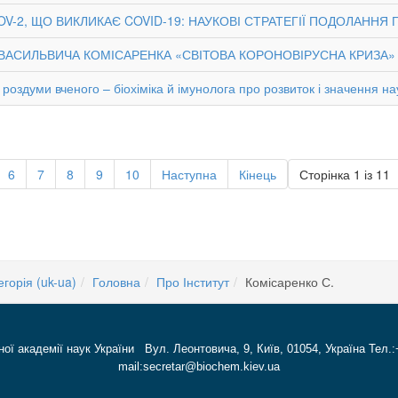
-2, ЩО ВИКЛИКАЄ COVID-19: НАУКОВІ СТРАТЕГІЇ ПОДОЛАННЯ П
ІЯ ВАСИЛЬВИЧА КОМІСАРЕНКА «СВІТОВА КОРОНОВІРУСНА КРИЗА»
роздуми вченого – біохіміка й імунолога про розвиток і значення на
6
7
8
9
10
Наступна
Кінець
Сторінка 1 із 11
егорія (uk-ua)
Головна
Про Інститут
Комісаренко С.
ної академії наук України Вул. Леонтовича, 9, Київ, 01054, Україна Тел.:
mail:secretar@biochem.kiev.ua