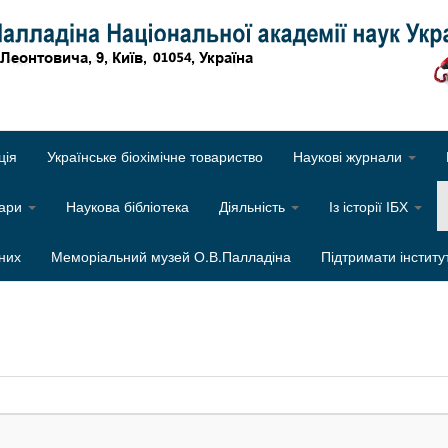
Об
ція
Українське біохімічне товариство
Наукові журнали
нари
Наукова бібліотека
Діяльність
Із історії ІБХ
них
Меморіальний музей О.В.Палладіна
Підтримати інститу