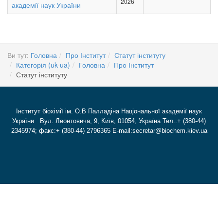
2026
академії наук України
Ви тут:
Головна
Про Інститут
Статут інституту
Категорія (uk-ua)
Головна
Про Інститут
Статут інституту
Інститут біохімії ім. О.В Палладіна Національної академії наук
України Вул. Леонтовича, 9, Київ, 01054, Україна Тел.:+ (380-44)
2345974; факс:+ (380-44) 2796365 E-mail:secretar@biochem.kiev.ua