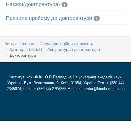
Накази(докторантура)
1
Правила прийому до докторантури
1
Ви тут:
Головна
Популяризаційна діяльність
Категорія (uk-ua)
Аспірантура і докторантура
Докторантура
Інститут біохімії ім. О.В Палладіна Національної академії наук
України Вул. Леонтовича, 9, Київ, 01054, Україна Тел.:+ (380-44)
2345974; факс:+ (380-44) 2796365 E-mail:secretar@biochem.kiev.ua