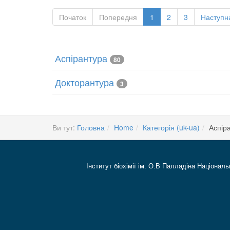
Початок
Попередня
1
2
3
Наступн
Аспірантура
80
Докторантура
3
Ви тут:
Головна
Home
Категорія (uk-ua)
Аспір
Інститут біохімії ім. О.В Палладіна Національ