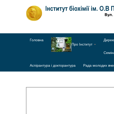
Головна
Дирек
Про Інститут
Семі
Аспірантура і докторантура
Рада молодих вче