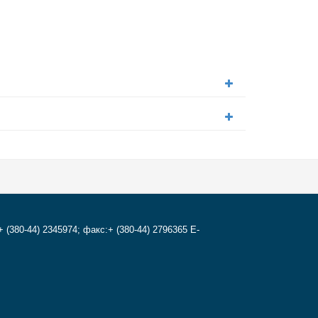
+ (380-44) 2345974; факс:+ (380-44) 2796365 E-