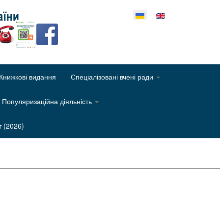
еріть свою мову
Книжкові видання
Спеціалізовані вчені ради
Популяризаційна діяльність
т (2026)