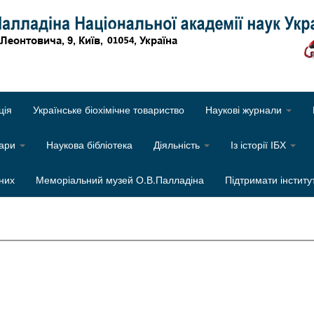
Об
ція
Українське біохімічне товариство
Наукові журнали
нари
Наукова бібліотека
Діяльність
Із історії ІБХ
них
Меморіальний музей О.В.Палладіна
Підтримати інститу