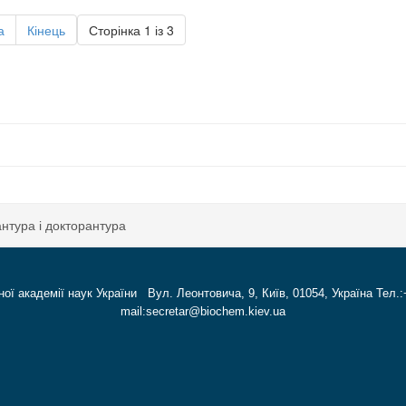
а
Кінець
Сторінка 1 із 3
антура і докторантура
ної академії наук України Вул. Леонтовича, 9, Київ, 01054, Україна Тел.:
mail:secretar@biochem.kiev.ua