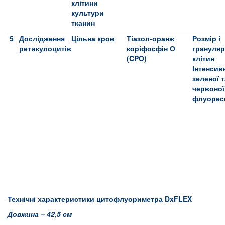
клітини
культури
тканин
5
Дослідження
Цільна кров
Тіазол-оранж
Розмір і
ретикулоцитів
коріфосфін О
грануляр
(CPO)
клітин
Інтенсив
зеленої т
червоної
флуоресц
Технічні характеристики цитофлуориметра
DxFLEX
Довжина
– 42,5 см