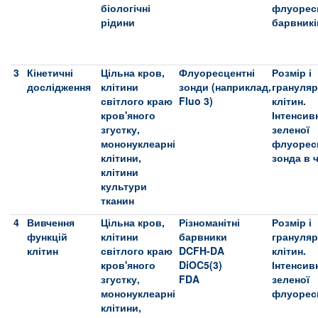
біологічні
флуоресц
рідини
барвникі
3
Кінетичні
Цільна кров,
Флуоресцентні
Розмір і
дослідження
клітини
зонди (наприклад,
грануляр
світлого краю
Fluo 3)
клітин.
кров'яного
Інтенсив
згустку,
зеленої
мононуклеарні
флуоресц
клітини,
зонда в ч
клітини
культури
тканин
4
Вивчення
Цільна кров,
Різноманітні
Розмір і
функцій
клітини
барвники
грануляр
клітин
світлого краю
DCFH-DA
клітин.
кров'яного
DiOC5(3)
Інтенсив
згустку,
FDA
зеленої
мононуклеарні
флуоресц
клітини,