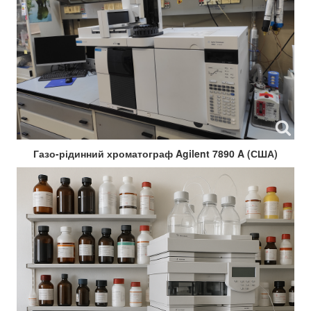
Газо-рідинний хроматограф Agilent 7890 A (США)