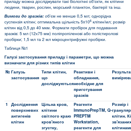
приладу можна досліджувати такі біологічні об'єкти, як клітини
людини, тварин, рослин, морський планктон, бактерії та інш.
Вимоги до зразків:
о
б'єм не менше 0,5 мл; однорідна
6
суспензія клітин; оптимальна щільність 5x10
клітин/мл; розмір
клітин від 0,5 до 40 мкм. Формати пробірок для подавання
зразків: 5 мл (12х75 мм) поліпропіленові або полістиролові
пробірки; 1,5 мл та 2 мл мікроцентрифужні пробірки.
Таблиця №1
Галузі застосування приладу і параметри, що можна
визначати для різних типів клітин
№
Галузь
Типи клітин,
Реактиви і
Результа
застосування
що
обладнання,
вимірюв
досліджуються
необхідне для
приготування
зразків
1
Дослідження
Цільна кров,
Реагенти
Розмір і
поверхневих
клітини
ImmunoPrepTM, Q-
грануляр
антигенів
світлого краю
PREPTM
клітин. К
клітин
кров'яного
Workstation,
зв'язаних
згустку,
реагенти для
клітинам