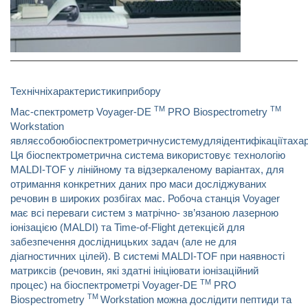
Технічні
характеристики
прибору
TM
TM
Мас
-
спектрометр
Voyager-DE
PRO Biospectrometry
Workstation
являє
собою
біоспектрометричну
систему
для
ідентифікації
та
ха
Ця біоспектрометрична система використовує технологію
МАLDI-TOF у лінійному та відзеркаленому варіантах, для
отримання конкретних даних про маси досліджуваних
речовин в широких розбігах мас. Робоча станція Voyager
має всі переваги систем з матрічно- зв’язаною лазерною
іонізацією (МАLDI) та Time-of-Flight детекцієй для
забезпечення дослідницьких задач (але не для
діагностичних цілей). В системі МАLDI-TOF при наявності
матриксів (речовин, які здатні ініціювати іонізаційний
TM
процес) на біоспектрометрі Voyager-DE
PRO
TM
Biospectrometry
Workstation можна дослідити пептиди та