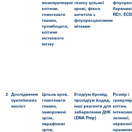
мононуклеарні
лізису цільної
флуорес
клітини,
крові, фікол,
барвникі
гомогенати
антитіла з
RD1, ECD
тканин,
флуоресцентними
тромбоцити,
мітками
клітини
кісткового
мозку
2
Дослідження
Цільна кров,
Етидіум бромід,
Розмір і
нуклеїнових
гомогенати
пропідіум йодид,
грануляр
кислот
тканин,
інші реагенти для
клітин,
заморожені
забарвлення ДНК
інтенсив
зрізи,
(DNA Prep)
зеленої,
парафінові
червоної
зрізи,
оранжев