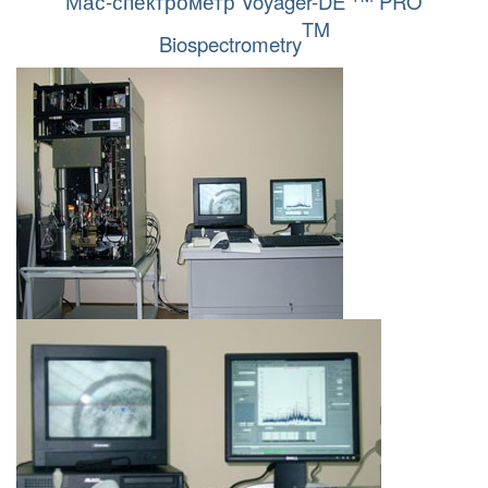
Мас
-
спектрометр
Voyager-DE
PRO
TM
Biospectrometry