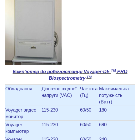
TM
Комп
’
ютер
до
робочої
станції
Voyager-DE
PRO
TM
Biospectrometry
Обладнання
Діапазон вхідної
Частота
Максимальна
напруги (VAC)
(Гц)
потужність
(Ватт)
Voyager видео
115-230
60/50
180
монитор
Voyager
115-230
60/50
690
компьютер
Voyager
115-230
60/50
240