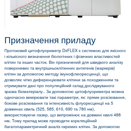
Призначення приладу
Протоковий цитофлуориметр DxFLEX є системою для якісного
і кількісного визначення біологічних і фізичних властивостей
клітин та інших часток. Він призначений для швидкого аналізу
поверхневих та внутрішньоклітинних антигенів (маркерів)
клітин за допомогою методу імунофлюоресценції, що
дозволяє чітко диференціювати клітини за походженням та
отримувати дані про популяційний склад досліджуваного
зразка біоматеріалу.. За допомогою цитофлуориметра можна
одночасно вимірювати такі параметри, як: пряме розсіювання,
бокове розсіювання та інтенсивність флуоресценції на 5
довжинах хвиль (525, 585, 610, 690 та 780 нм),
використовуючи лазер, що випромінює на довжині хвилі 488
нм. Тому прилад може проводити кореляційний
багатопараметричний аналіз окремих клітин. За допомогою