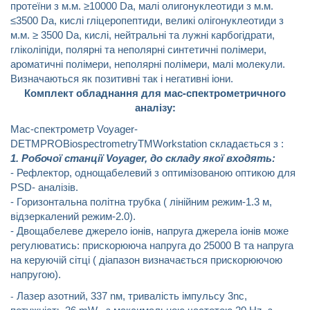
протеїни з м.м. ≥10000 Da, малі олигонуклеотиди з м.м.
≤3500 Da, кислі гліцеропептиди, великі олігонуклеотиди з
м.м. ≥ 3500 Da, кислі, нейтральні та лужні карбогідрати,
гліколіпіди, полярні та неполярні синтетичні полімери,
ароматичні полімери, неполярні полімери, малі молекули.
Визначаються як позитивні так і негативні іони.
Комплект обладнання для мас-спектрометричного
аналізу:
Мас-спектрометр
Voyager
-
DE
TM
PRO
Biospectrometry
TM
Workstation
складається з :
1. Робочої станції Voyager, до складу якої входять:
- Рефлектор, однощабелевий з оптимізованою оптикою для
PSD- аналізів.
- Горизонтальна політна трубка ( лінійним режим-1.3 м,
відзеркалений режим-2.0).
- Двощабелеве джерело іонів, напруга джерела іонів може
регулюватись: прискорююча напруга до 25000 В та напруга
на керуючій сітці ( діапазон визначається прискорюючою
напругою).
-
Лазер азотний, 337 nм, тривалість імпульсу 3nс,