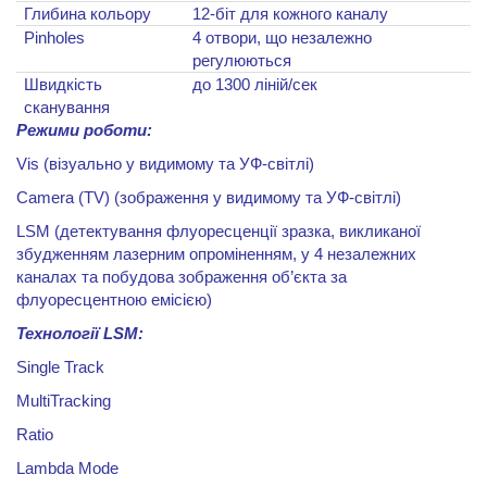
Глибина кольору
12-біт для кожного каналу
Pinholes
4 отвори, що незалежно
регулюються
Швидкість
до 1300 ліній/сек
сканування
Режими роботи:
Vis
(
візуально у видимому та УФ-світлі)
Camera
(
TV
) (зображення
у видимому та УФ-світлі)
LSM
(детектування флуоресценції зразка, викликаної
збудженням лазерним опроміненням, у 4 незалежних
каналах та побудова зображення об’
єкта за
флуоресцентною емісією)
Технології
LSM:
Single Track
MultiTracking
Ratio
Lambda Mode