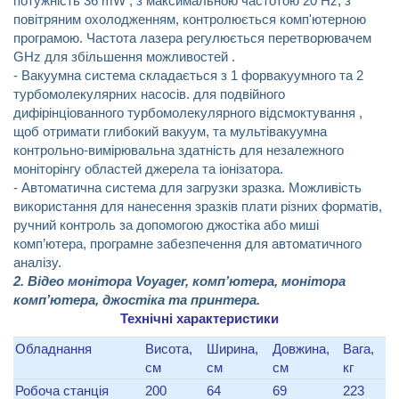
потужність 36 mW , з максимальною частотою 20 Hz, з
повітряним охолодженням, контролюється комп'ютерною
програмою. Частота лазера регулюється перетворювачем
GHz для збільшення можливостей .
- Вакуумна система складається з 1 форвакуумного та 2
турбомолекулярних насосів. для подвійного
дифірінціованного турбомолекулярного відсмоктування ,
щоб отримати глибокий вакуум, та мультівакуумна
контрольно-вимірювальна здатність для незалежного
моніторінгу областей джерела та іонізатора.
- Автоматична система для загрузки зразка. Можливість
використання для нанесення зразків плати різних форматів,
ручний контроль за допомогою джостіка або миші
комп’ютера, програмне забезпечення для автоматичного
аналізу.
2. Відео монітора Voyager, комп’ютера, монітора
комп’ютера, джостіка та принтера.
Технічні характеристики
Обладнання
Висота,
Ширина,
Довжина,
Вага,
см
см
см
кг
Робоча станція
200
64
69
223