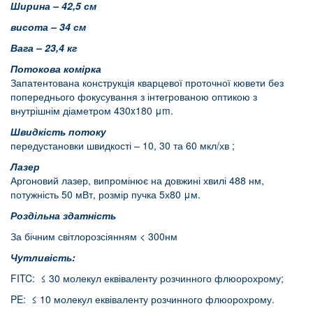
Ширина
– 42,5
см
висота
– 34
см
Вага
– 23,4 кг
Потокова комірка
Запатентована конструкція кварцевої проточної кювети без
попереднього фокусування з інтегрованою оптикою з
внутрішнім діаметром 430x180 μm.
Швидкість потоку
передустановки швидкості – 10, 30 та 60 мкл/хв ;
Лазер
Аргоновий лазер, випромінює на довжині хвилі 488 нм,
потужність 50 мВт, розмір пучка 5х80 μм.
Роздільна здатність
За бічним світлорозсіянням < 300нм
Чутливість:
FITC: ≤ 30 молекул еквіваленту розчинного флюорохрому;
PE: ≤ 10 молекул еквіваленту розчинного флюорохрому.