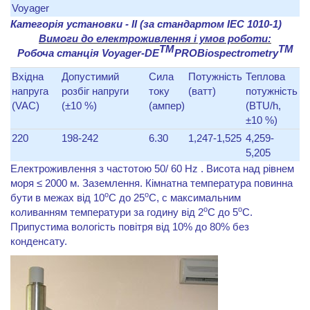
Voyager
Категорія установки - ІІ (за стандартом IEC 1010-1)
Вимоги до електроживлення і умов роботи:
TM
TM
Робоча станція
Voyager
-
DE
PRO
Biospectrometry
Вхідна
Допустимий
Сила
Потужність
Теплова
напруга
розбіг напруги
току
(ватт)
потужність
(VAC)
(±10 %)
(ампер)
(BTU/h,
±10 %)
220
198-242
6.30
1,247-1,525
4,259-
5,205
Електроживлення з частотою 50/ 60 Hz . Висота над рівнем
моря ≤ 2000 м. Заземлення. Кімнатна температура повинна
o
o
бути в межах від 10
C до 25
C, с максимальним
o
o
коливанням температури за годину від 2
C до 5
C.
Припустима вологість повітря від 10% до 80% без
конденсату.