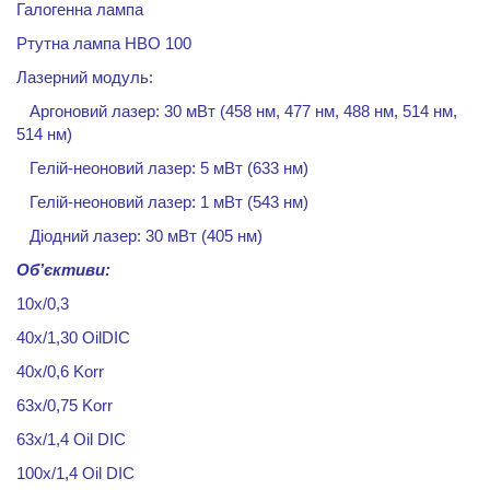
Галогенна лампа
Ртутна лампа
HBO
100
Лазерний модуль:
Аргоновий лазер: 30
мВт (458 нм, 477 нм, 488 нм, 514 нм,
514 нм)
Гелій-неоновий лазер: 5 мВт (633 нм)
Гелій-неоновий лазер: 1 мВт (543 нм)
Діодний лазер: 30 мВт (405 нм)
Об
’
єктиви:
10х/0,3
40х/1,30
Oil
DIC
40
x
/0,6
Korr
63x/0,75 Korr
63x/1,4 Oil DIC
100x/1,4 Oil DIC