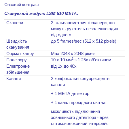
Фазовий контраст
Скануючий модуль
LSM
510
META
:
Сканери
2
гальванометричні сканери, що
можуть рухатись незалежно один
від одного
Швидкість
до
5 frames/sec (512 x 512 pixels)
сканування
Формат кадру
Max 2048 x 2048 pixels
2
Поле зору
10
x
10
мм
з 1.25х об
’
єктивом
Електронне
від 1х до 40х
збільшення
Канали
2 конфокальні флуоресцентні
канали
+ 1 МЕТА детектор
+ 1 канал прохідного світла;
можливість підключення
зовнішнього детектора через
оптиковолоконний інтерфейс