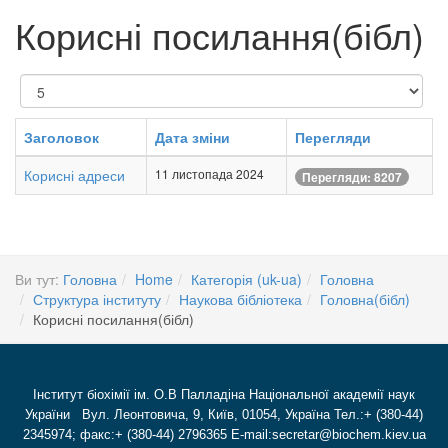
Корисні посилання(бібл)
Показувати
Заголовок
Дата зміни
Перегляди
Корисні адреси
11 листопада 2024
Перегляди: 8207
Ви тут:
Головна
Home
Категорія (uk-ua)
Головна
Структура інституту
Наукова бібліотека
Головна(бібл)
Корисні посилання(бібл)
Інститут біохімії ім. О.В Палладіна Національної академії наук
України Вул. Леонтовича, 9, Київ, 01054, Україна Тел.:+ (380-44)
2345974; факс:+ (380-44) 2796365 E-mail:secretar@biochem.kiev.ua