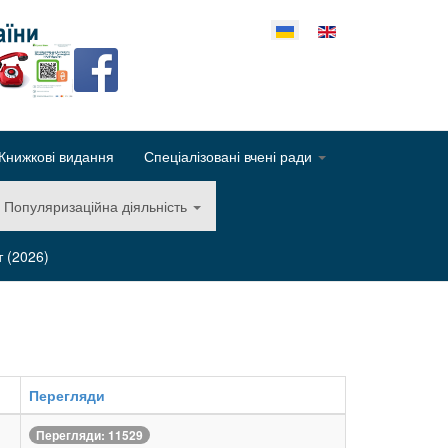
еріть свою мову
Книжкові видання
Спеціалізовані вчені ради
Популяризаційна діяльність
т (2026)
Перегляди
Перегляди: 11529