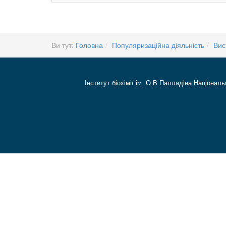
Ви тут:
Головна
Популяризаційна діяльність
Вис
Інститут біохімії ім. О.В Палладіна Національ