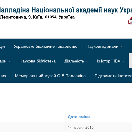
Об
ція
Українське біохімічне товариство
Наукові журнали
нари
Наукова бібліотека
Діяльність
Із історії ІБХ
них
Меморіальний музей О.В.Палладіна
Підтримати інститу
Дата зміни
14 червня 2015