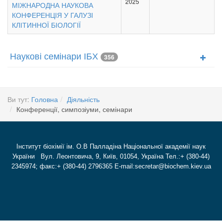
2025
МІЖНАРОДНА НАУКОВА
КОНФЕРЕНЦІЯ У ГАЛУЗІ
КЛІТИННОЇ БІОЛОГІЇ
Наукові семінари ІБХ
356
Ви тут:
Головна
Діяльність
Конференції, симпозіуми, семінари
Інститут біохімії ім. О.В Палладіна Національної академії наук
України Вул. Леонтовича, 9, Київ, 01054, Україна Тел.:+ (380-44)
2345974; факс:+ (380-44) 2796365 E-mail:secretar@biochem.kiev.ua