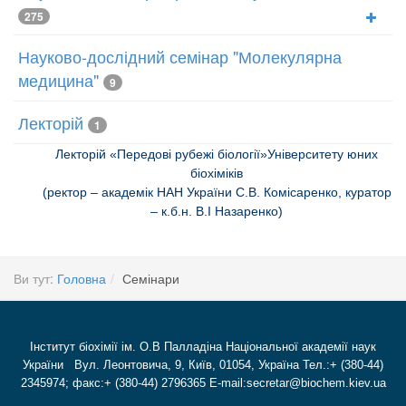
275
Науково-дослідний семінар "Молекулярна
медицина"
9
Лекторій
1
Лекторій «Передові рубежі біології»Університету юних
біохіміків
(ректор – академік НАН України С.В. Комісаренко, куратор
– к.б.н. В.І Назаренко)
Ви тут:
Головна
Семінари
Інститут біохімії ім. О.В Палладіна Національної академії наук
України Вул. Леонтовича, 9, Київ, 01054, Україна Тел.:+ (380-44)
2345974; факс:+ (380-44) 2796365 E-mail:secretar@biochem.kiev.ua