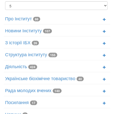
Показувати
Про Інститут
86
Новини Інституту
107
З історії ІБХ
26
Структура інституту
155
Діяльність
424
Українське біохімічне товариство
40
Рада молодих вчених
140
Посилання
17