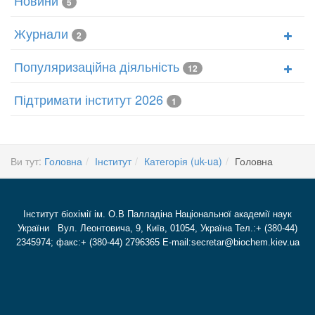
Новини
5
Журнали
2
Популяризаційна діяльність
12
Підтримати інститут 2026
1
Ви тут:
Головна
Інститут
Категорія (uk-ua)
Головна
Інститут біохімії ім. О.В Палладіна Національної академії наук
України Вул. Леонтовича, 9, Київ, 01054, Україна Тел.:+ (380-44)
2345974; факс:+ (380-44) 2796365 E-mail:secretar@biochem.kiev.ua