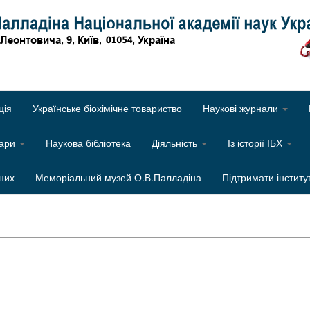
Об
ція
Українське біохімічне товариство
Наукові журнали
нари
Наукова бібліотека
Діяльність
Із історії ІБХ
них
Меморіальний музей О.В.Палладіна
Підтримати інститу