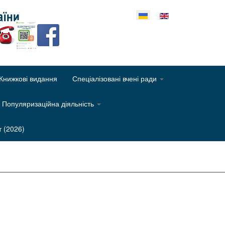
еріть свою мову
Книжкові видання
Спеціалізовані вчені ради
Популяризаційна діяльність
т (2026)