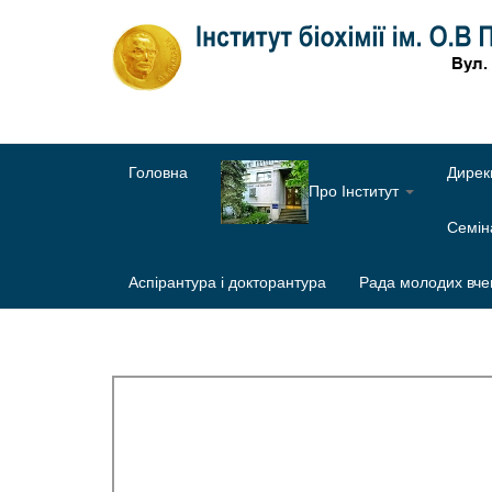
Головна
Дирек
Про Інститут
Семі
Аспірантура і докторантура
Рада молодих вче