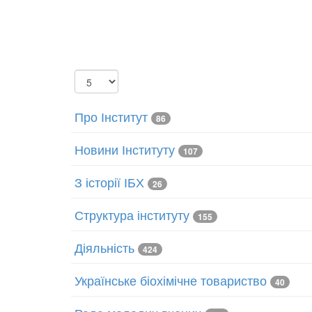
Показувати
Про Інститут
86
Новини Інституту
107
З історії ІБХ
26
Структура інституту
155
Діяльність
424
Українське біохімічне товариство
40