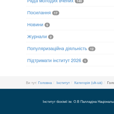
Рада молодих вчених
140
Посилання
17
Новини
5
Журнали
2
Популяризаційна діяльність
12
Підтримати інститут 2026
1
Ви тут:
Головна
Інститут
Категорія (uk-ua)
Гол
Інститут біохімії ім. О.В Палладіна Національ