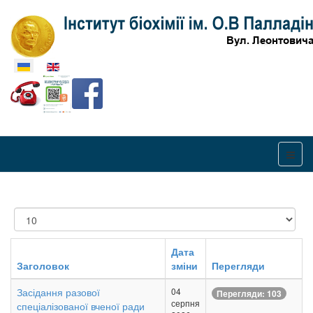
Оберіть свою мову
Показувати
Дата
Заголовок
зміни
Перегляди
Засідання разової
04
Перегляди: 103
серпня
спеціалізованої вченої ради