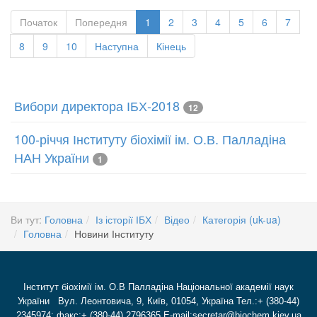
Початок
Попередня
1
2
3
4
5
6
7
8
9
10
Наступна
Кінець
Вибори директора ІБХ-2018
12
100-річчя Інституту біохімії ім. О.В. Палладіна
НАН України
1
Ви тут:
Головна
Із історії ІБХ
Відео
Категорія (uk-ua)
Головна
Новини Інституту
Інститут біохімії ім. О.В Палладіна Національної академії наук
України Вул. Леонтовича, 9, Київ, 01054, Україна Тел.:+ (380-44)
2345974; факс:+ (380-44) 2796365 E-mail:secretar@biochem.kiev.ua