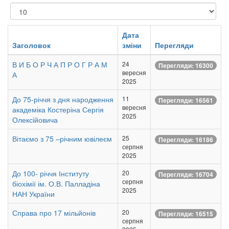
Показувати
Дата
Заголовок
зміни
Перегляди
В И Б О Р Ч А П Р О Г Р А М
24
Перегляди: 16300
вересня
А
2025
До 75-річчя з дня народження
11
Перегляди: 16561
вересня
академіка Костеріна Сергія
2025
Олексійовича
Вітаємо з 75 –річним ювілеєм
25
Перегляди: 16186
серпня
2025
До 100- річчя Інституту
20
Перегляди: 16704
серпня
біохімії ім. О.В. Палладіна
2025
НАН України
Справа про 17 мільйонів
20
Перегляди: 16515
серпня