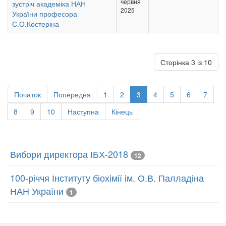
червня
зустріч академіка НАН
2025
України професора
С.О.Костеріна
Сторінка 3 із 10
Початок
Попередня
1
2
3
4
5
6
7
8
9
10
Наступна
Кінець
Вибори директора ІБХ-2018
12
100-річчя Інституту біохімії ім. О.В. Палладіна
НАН України
1