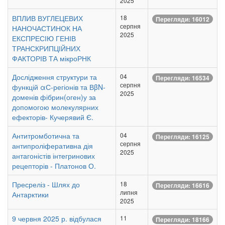
2025
ВПЛИВ ВУГЛЕЦЕВИХ
18
Перегляди: 16012
серпня
НАНОЧАСТИНОК НА
2025
ЕКСПРЕСІЮ ГЕНІВ
ТРАНСКРИПЦІЙНИХ
ФАКТОРІВ ТА мікроРНК
Дослідження структури та
04
Перегляди: 16534
серпня
функцій αС-регіонів та ВβN-
2025
доменів фібрин(оген)у за
допомогою молекулярних
ефекторів- Кучерявий Є.
Антитромботична та
04
Перегляди: 16125
серпня
антипроліферативна дія
2025
антагоністів інтегринових
рецепторів - Платонов О.
Пресреліз - Шлях до
18
Перегляди: 16616
липня
Антарктики
2025
9 червня 2025 р. відбулася
11
Перегляди: 18166