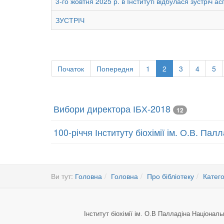
3-го жовтня 2025 р. в Інституті відбулася зустріч а
ЗУСТРІЧ
Початок
Попередня
1
2
3
4
5
Вибори директора ІБХ-2018
12
100-річчя Інституту біохімії ім. О.В. Па
Ви тут:
Головна
Головна
Про бібліотеку
Катего
Інститут біохімії ім. О.В Палладіна Національ