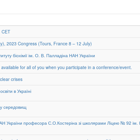
0 CET
ly), 2023 Congress (Tours, France 8 – 12 July)
итуту біохімії ім. О. В. Палладіна НАН України
available for all of you when you participate in a conference/event.
lear crises
світи в Україні
му середовищ
 НАН України професора С.О.Костеріна зі школярами Ліцею № 92 ім. 