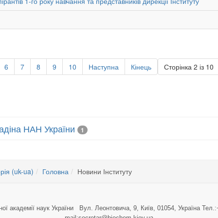
спірантів 1-го року навчання та представників дирекції Інституту
6
7
8
9
10
Наступна
Кінець
Сторінка 2 із 10
лладіна НАН України
1
рія (uk-ua)
Головна
Новини Інституту
ної академії наук України Вул. Леонтовича, 9, Київ, 01054, Україна Тел.:
mail:secretar@biochem.kiev.ua