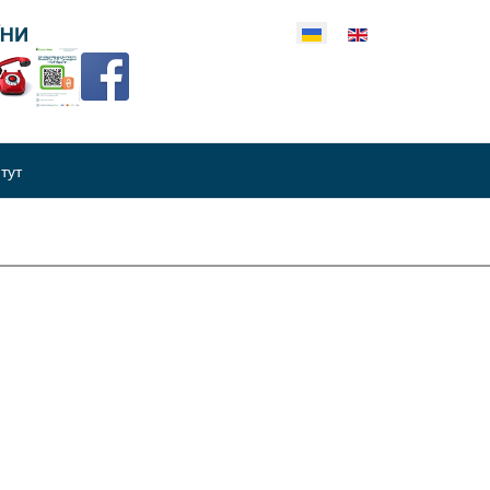
еріть свою мову
итут