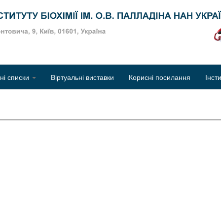
Об
чні списки
Віртуальні виставки
Корисні посилання
Інст