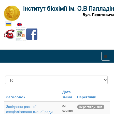
Оберіть свою мову
Показувати
Дата
Заголовок
зміни
Перегляди
Засідання разової
04
Перегляди: 301
серпня
спеціалізованої вченої ради