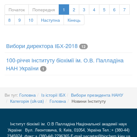
Початок
Попередня
1
2
3
4
5
6
7
8
9
10
Наступна
Кінець
Вибори директора ІБХ-2018
12
100-річчя Інституту біохімії ім. О.В. Палладіна
НАН України
1
Ви тут:
Головна
Із історії ІБХ
Вибори президента НАНУ
Категорія (uk-ua)
Головна
Новини Інституту
Інститут біохімії ім. О.В Палладіна Національної академії наук
України Вул. Леонтовича, 9, Київ, 01054, Україна Тел.:+ (380-44)
2345974; факс:+ (380-44) 2796365 E-mail:secretar@biochem.kiev.ua