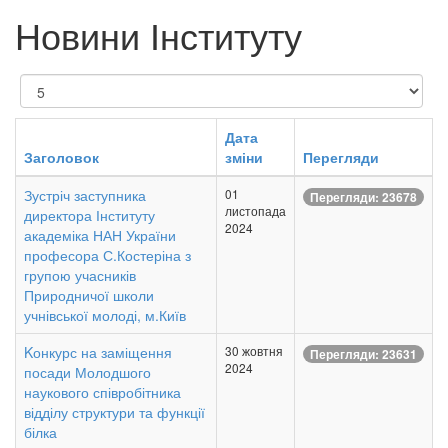
Новини Інституту
Показувати
Дата
Заголовок
зміни
Перегляди
Зустріч заступника
01
Перегляди: 23678
листопада
директора Інституту
2024
академіка НАН України
професора С.Костеріна з
групою учасників
Природничої школи
учнівської молоді, м.Київ
Kонкурс на заміщення
30 жовтня
Перегляди: 23631
2024
посади Молодшого
наукового співробітника
відділу структури та функції
білка