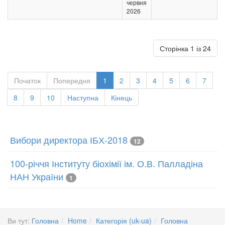
червня
2026
Сторінка 1 із 24
Початок
Попередня
1
2
3
4
5
6
7
8
9
10
Наступна
Кінець
Вибори директора ІБХ-2018
12
100-річчя Інституту біохімії ім. О.В. Палладіна
НАН України
1
Ви тут:
Головна
Home
Категорія (uk-ua)
Головна