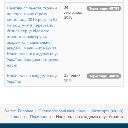
Наукова спільнота України
26
Перегляди: 48783
листопада
понесла тяжку втрату – 1
2015
листопада 2015 року на 82-
му році життя перестало
битися серце відомого
вченого-кардіохірурга,
академіка Національної
академії медичних наук та
Національної академії наук
України, Заслуженого діяча
науки
Національна академія наук
25 травня
Перегляди: 48016
2015
України
Ви тут:
Головна
Спеціалізовані вчені ради
Категорія (uk-ua)
Головна
Посилання
Національна академія наук України