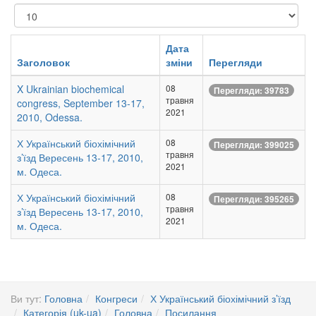
Показувати
Дата
Заголовок
зміни
Перегляди
X Ukrainian biochemical
08
Перегляди: 39783
травня
congress, September 13-17,
2021
2010, Odessa.
Х Український біохімічний
08
Перегляди: 399025
травня
з’їзд Вересень 13-17, 2010,
2021
м. Одеса.
Х Український біохімічний
08
Перегляди: 395265
травня
з’їзд Вересень 13-17, 2010,
2021
м. Одеса.
Ви тут:
Головна
Конгреси
Х Український біохімічний з’їзд
Категорія (uk-ua)
Головна
Посилання