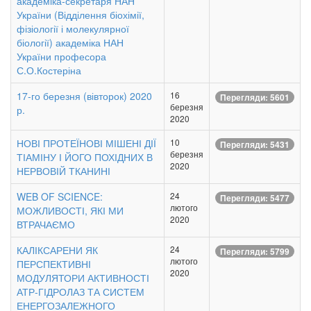
академіка-секретаря НАН
України (Відділення біохімії,
фізіології і молекулярної
біології) академіка НАН
України професора
С.О.Костеріна
17-го березня (вівторок) 2020
16
Перегляди: 5601
березня
р.
2020
НОВІ ПРОТЕЇНОВІ МІШЕНІ ДІЇ
10
Перегляди: 5431
березня
ТІАМІНУ І ЙОГО ПОХІДНИХ В
2020
НЕРВОВІЙ ТКАНИНІ
WEB OF SCIENCE:
24
Перегляди: 5477
лютого
МОЖЛИВОСТІ, ЯКІ МИ
2020
ВТРАЧАЄМО
КАЛІКСАРЕНИ ЯК
24
Перегляди: 5799
лютого
ПЕРСПЕКТИВНІ
2020
МОДУЛЯТОРИ АКТИВНОСТІ
АТР-ГІДРОЛАЗ ТА СИСТЕМ
ЕНЕРГОЗАЛЕЖНОГО