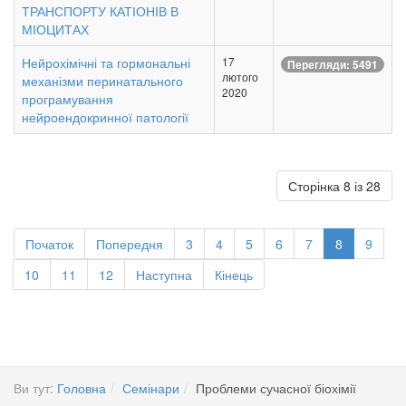
ТРАНСПОРТУ КАТІОНІВ В
МІОЦИТАХ
Нейрохімічні та гормональні
17
Перегляди: 5491
лютого
механізми перинатального
2020
програмування
нейроендокринної патології
Сторінка 8 із 28
Початок
Попередня
3
4
5
6
7
8
9
10
11
12
Наступна
Кінець
Ви тут:
Головна
Семінари
Проблеми сучасної біохімії