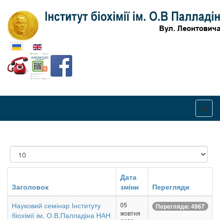
Оберіть свою мову
Показувати
Дата
Заголовок
зміни
Перегляди
Науковий семінар Інституту
05
Перегляди: 4967
жовтня
біохімії ім. О.В.Палладіна НАН