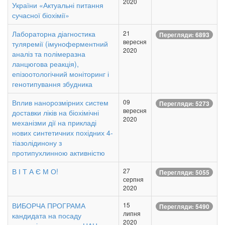
2020
України «Актуальні питання
сучасної біохімії»
Лабораторна діагностика
21
Перегляди: 6893
вересня
туляремії (імуноферментний
2020
аналіз та полімеразна
ланцюгова реакція),
епізоотологічний моніторинг і
генотипування збудника
Вплив нанорозмірних систем
09
Перегляди: 5273
вересня
доставки ліків на біохімічні
2020
механізми дії на прикладі
нових синтетичних похідних 4-
тіазолідинону з
протипухлинною активністю
В І Т А Є М О!
27
Перегляди: 5055
серпня
2020
ВИБОРЧА ПРОГРАМА
15
Перегляди: 5490
липня
кандидата на посаду
2020