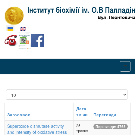
Оберіть свою мову
Показувати
Дата
Заголовок
зміни
Перегляди
Superoxide dismutase activity
25
Перегляди: 4765
травня
and intensity of oxidative stress