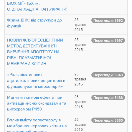
БІОХІМІЇ» ІБХ ім.
О.В.ПАЛЛАДІНА НАН УКРАЇНИ!
Фізика ДНК: від структури до
25
Перегляди: 6992
травня
функції
2015
НОВИЙ ФЛУОРЕСЦЕНТНИЙ
25
Перегляди: 5997
травня
МЕТОД ДЕТЕКТУВАННЯ І
2015
ВИВЧЕННЯ АПОПТОЗУ НА
РІВНІ ПЛАЗМАТИЧНОЇ
МЕМБРАНИ КЛІТИН
«Роль нікотинових
25
Перегляди: 5943
травня
ацетилхолінових рецепторів в
2015
функціонуванні мітохондрій»
Магнітні і спінові ефекти при
25
Перегляди: 5488
травня
активації кисню оксидазами та
2015
цитохромом Р450
Вплив вмісту холестеролу в
25
Перегляди: 5660
травня
мембранах нервових клітин на
2015
секреторний процес