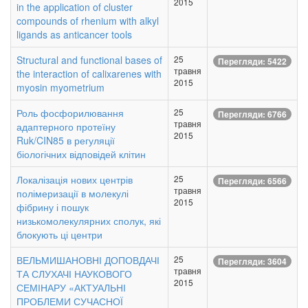
2015
in the application of cluster
compounds of rhenium with alkyl
ligands as anticancer tools
Structural and functional bases of
25
Перегляди: 5422
травня
the interaction of calixarenes with
2015
myosin myometrium
Роль фосфорилювання
25
Перегляди: 6766
травня
адаптерного протеїну
2015
Ruk/CIN85 в регуляції
біологічних відповідей клітин
Локалізація нових центрів
25
Перегляди: 6566
травня
полімеризації в молекулі
2015
фібрину і пошук
низькомолекулярних сполук, які
блокують ці центри
ВЕЛЬМИШАНОВНІ ДОПОВДАЧІ
25
Перегляди: 3604
травня
ТА СЛУХАЧІ НАУКОВОГО
2015
СЕМІНАРУ «АКТУАЛЬНІ
ПРОБЛЕМИ СУЧАСНОЇ