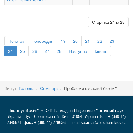
Сторінка 24 із 28
Початок
Попередня
19
20
21
22
23
24
25
26
27
28
Наступна
Кінець
Ви тут:
Головна
Семінари
Проблеми сучасної біохімії
Інститут біохімії ім. О.В Палладіна Національної академії наук
України Вул. Леонтовича, 9, Київ, 01054, Україна Тел.:+ (380-44)
2345974; факс:+ (380-44) 2796365 E-mail:secretar@biochem.kiev.ua