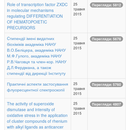
Role of transcription factor ZXDC
25
Перегляди: 5812
травня
in molecular mechanisms
2015
regulating DIFFERENTIATION
OF HEMATOPOIETIC
PRECURSORS
Cтипендії імені видатних
25
Перегляди: 5678
травня
біохіміків академіка НАНУ
2015
В.О.Беліцера, академіка НАНУ
М.Ф.Гулого, академіка НАНУ
Р.В.Чаговця та член-кор. НАНУ
Д.Л.Фердмана, а також
стипендії від дирекції Інституту
Практичні аспекти застосування
25
Перегляди: 5760
травня
флуоресцентної спектроскопії
2015
The activity of superoxide
25
Перегляди: 4807
травня
dismutase and intensity of
2015
oxidative stress in the application
of cluster compounds of rhenium
with alkyl ligands as anticancer