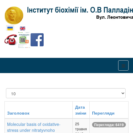
Оберіть свою мову
Показувати
Дата
Заголовок
зміни
Перегляди
Molecular basis of oxidative-
25
Перегляди: 6419
травня
stress under nitratyvnoho