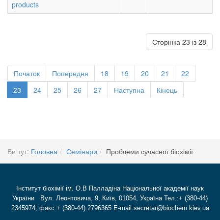
products
Сторінка 23 із 28
Початок
Попередня
18
19
20
21
22
23
24
25
26
27
Наступна
Кінець
Ви тут:
Головна
Семінари
Проблеми сучасної біохімії
Інститут біохімії ім. О.В Палладіна Національної академії наук
України Вул. Леонтовича, 9, Київ, 01054, Україна Тел.:+ (380-44)
2345974; факс:+ (380-44) 2796365 E-mail:secretar@biochem.kiev.ua