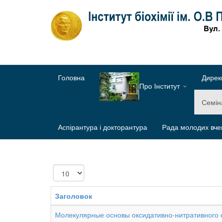
Головна
Дирек
Про Інститут
Семі
Аспірантура і докторантура
Рада молодих вче
Показувати
Заголовок
Молекулярные основы оксидативно-нитративного 