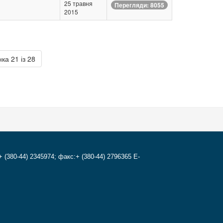
25 травня
Перегляди: 8055
2015
ка 21 із 28
+ (380-44) 2345974; факс:+ (380-44) 2796365 E-