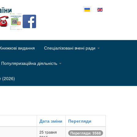
еріть свою мову
Книжкові видання
Спеціалізовані вчені ради
Популяризаційна діяльність
т (2026)
Дата зміни
Перегляди
25 травня
Перегляди: 3568