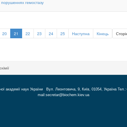
и порушеннях гемостазу
20
21
22
23
24
25
Наступна
Кінець
Сторін
хімії
ної академії наук України Вул. Леонтовича, 9, Київ, 01054, Україна Тел.:
mail:secretar@biochem.kiev.ua