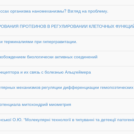
ессах организма наномеханизмы? Взгляд на проблему.
ИРОВАНИЯ ПРОТЕИНОВ В РЕГУЛИРОВАНИИ КЛЕТОЧНЫХ ФУНКЦИ
и терминалиями при гипергравитации.
ождением биологически активных соединений
рецептора и их связь с болезнью Альцгеймера
улярных механизмов регуляции дифференциации гемопоэтических
потенциала митохондрий миометрия
нської О.Ю. “Молекулярні технології в типуванні та детекції патогені