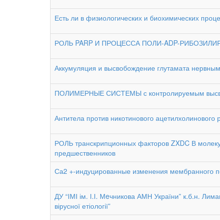
Есть ли в физиологических и биохимических проц
РОЛЬ PARP И ПРОЦЕССА ПОЛИ-ADP-РИБОЗИЛ
Аккумуляция и высвобождение глутамата нервным
ПОЛИМЕРНЫЕ СИСТЕМЫ с контролируемым высвоб
Антитела против никотинового ацетилхолинового 
РОЛЬ транскрипционных факторов ZXDC В молек
предшественников
Са2 +-индуцированные изменения мембранного 
ДУ “ІМІ ім. І.І. Мeчникова АМН України” к.б.н. Лима
вірусної етіології”