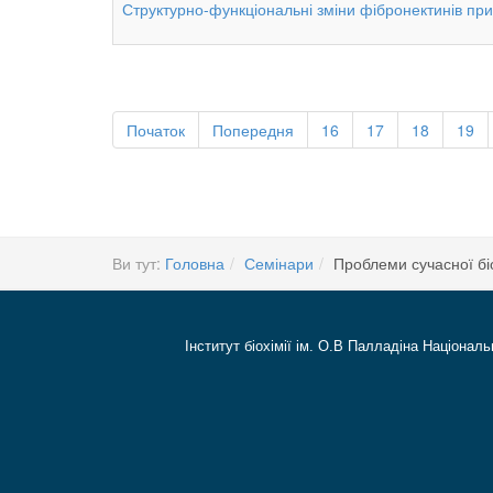
Структурно-функціональні зміни фібронектинів пр
Початок
Попередня
16
17
18
19
Ви тут:
Головна
Семінари
Проблеми сучасної біо
Інститут біохімії ім. О.В Палладіна Національ