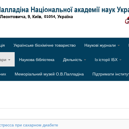
Об
ція
Українське біохімічне товариство
Наукові журнали
нари
Наукова бібліотека
Діяльність
Із історії ІБХ
них
Меморіальний музей О.В.Палладіна
Підтримати інститу
стресса при сахарном диабете