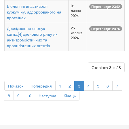
Біологічні властивості
01
Перегляди: 2342
липня
куркуміну, адсорбованого на
2024
протеїнах
Дослідження сполук
25
Перегляди: 2376
червня
калікс[4]аренового ряду як
2024
антитромботичних та
проангіогенних агентів
Сторінка 3 із 28
Початок
Попередня
1
2
3
4
5
6
7
8
9
10
Наступна
Кінець