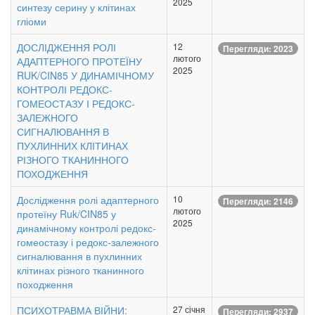
2025
синтезу серину у клітинах
гліоми
ДОСЛІДЖЕННЯ РОЛІ
12
Перегляди: 2023
лютого
АДАПТЕРНОГО ПРОТЕЇНУ
2025
RUK/CIN85 У ДИНАМІЧНОМУ
КОНТРОЛІ РЕДОКС-
ГОМЕОСТАЗУ І РЕДОКС-
ЗАЛЕЖНОГО
СИГНАЛЮВАННЯ В
ПУХЛИННИХ КЛІТИНАХ
РІЗНОГО ТКАНИННОГО
ПОХОДЖЕННЯ
Дослідження ролі адаптерного
10
Перегляди: 2146
лютого
протеїну Ruk/CIN85 у
2025
динамічному контролі редокс-
гомеостазу і редокс-залежного
сигналювання в пухлинних
клітинах різного тканинного
походження
ПСИХОТРАВМА ВІЙНИ:
27 січня
Перегляди: 2937