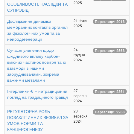
2025
ОСОБЛИВОСТІ, НАСЛІДКИ ТА
СУПРОВІД
Дослідження динаміки
21 січня
Перегляди: 2018
2025
мембранних контактів органел
за фізіологічних умов та за
нейродегенерації
Сучасні уявлення щодо
24
Перегляди: 2568
грудня
шкідливого впливу карбон-
2024
вмісних частинок повітря та їх
взаємодії з іншими
забруднювачами, зокрема
важкими металами
Інтерлейкін-6 – нетрадиційний
27
Перегляди: 2361
вересня
погляд на традиційного гравця
2024
РЕГУЛЯТОРНА РОЛЬ
23
Перегляди: 2288
вересня
ПОЗАКЛІТИННИХ ВЕЗИКУЛ ЗА
2024
УМОВ НОРМИ ТА
КАНЦЕРОГЕНЕЗУ