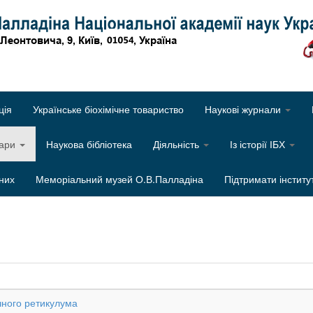
Об
ція
Українське біохімічне товариство
Наукові журнали
нари
Наукова бібліотека
Діяльність
Із історії ІБХ
них
Меморіальний музей О.В.Палладіна
Підтримати інститу
чного ретикулума