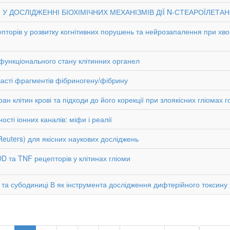
У ДОСЛІДЖЕННІ БІОХІМІЧНИХ МЕХАНІЗМІВ ДІЇ N-СТЕАРОЇЛЕТА
пторів у розвитку когнітивних порушень та нейрозапалення при хво
 функціонального стану клітинних органел
часті фрагментів фібриногену/фібрину
н клітин крові та підходи до його корекції при злоякісних гліомах 
сті іонних каналів: міфи і реалії
uters) для якісних наукових досліджень
D та TNF рецепторів у клітинах гліоми
та субодиниці В як інструмента дослідження дифтерійного токсину