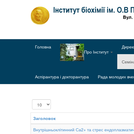
Головна
Дирек
Про Інститут
Семі
Аспірантура і докторантура
Рада молодих вче
Показувати
Заголовок
Внутрішньоклітинний Са2+ та стрес ендоплазмати