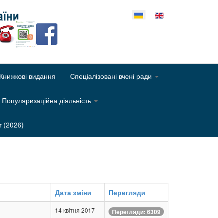
еріть свою мову
Книжкові видання
Спеціалізовані вчені ради
Популяризаційна діяльність
т (2026)
Дата зміни
Перегляди
14 квітня 2017
Перегляди: 6309