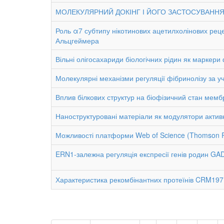
МОЛЕКУЛЯРНИЙ ДОКІНГ І ЙОГО ЗАСТОСУВАННЯ 
Роль α7 субтипу нікотинових ацетилхолінових реце
Альцгеймера
Вільні олігосахариди біологічних рідин як маркери
Молекулярні механізми регуляції фібринолізу за у
Вплив білкових структур на біофізичний стан мембра
Наноструктуровані матеріали як модулятори активно
Можливості платформи Web of Science (Thomson Re
ERN1-залежна регуляція експресії генів родин GAD
Характеристика рекомбінантних протеїнів CRM197 