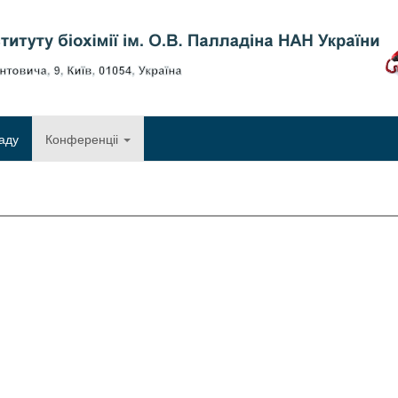
Об
аду
Конференціі