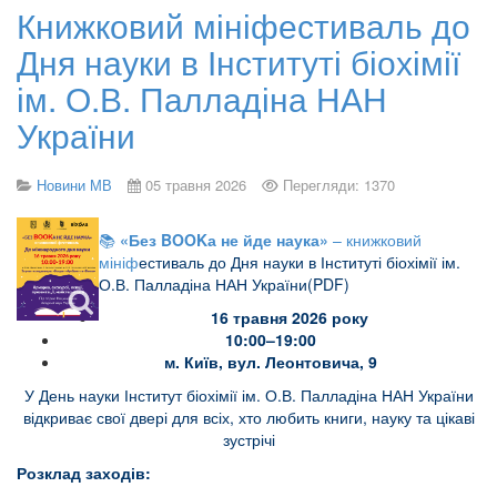
Книжковий мініфестиваль до
Дня науки в Інституті біохімії
ім. О.В. Палладіна НАН
України
Новини МВ
05 травня 2026
Перегляди: 1370
📚
«Без
BOOK
а не йде наука»
– книжковий
мініф
естиваль до Дня науки в Інституті біохімії ім.
О.В. Палладіна НАН України(PDF)
16 травня 2026 року
10:00–19:00
м. Київ, вул. Леонтовича, 9
У День науки Інститут біохімії ім. О.В. Палладіна НАН України
відкриває свої двері для всіх, хто любить книги, науку та цікаві
зустрічі
Розклад заходів
: