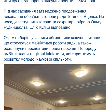
якій було обговорено підсумки роботи в 2024 році.
Під час засідання затверджено продовження
виконання обов’язків голови ради Тетяною Яценко. На
посади заступника голови та секретаря обрано Ольгу
Рудницьку та Юлію Куліш відповідно.
Окрім виборів, учасники обговорили ключові питання,
що стосуються майбутньої роботи ради, а також
розглянули перспективи нових проєктів. Попереду –
амбітні плани та цікаві ініціативи, які сприятимуть
розвитку молодої наукової спільноти.