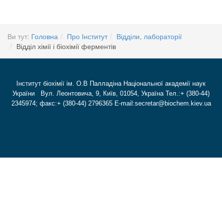
Ви тут:
Головна
Про Інститут
Відділи, лабораторії
Відділ хімії і біохімії ферментів
Інститут біохімії ім. О.В Палладіна Національної академії наук
України Вул. Леонтовича, 9, Київ, 01054, Україна Тел.:+ (380-44)
2345974; факс:+ (380-44) 2796365 E-mail:secretar@biochem.kiev.ua