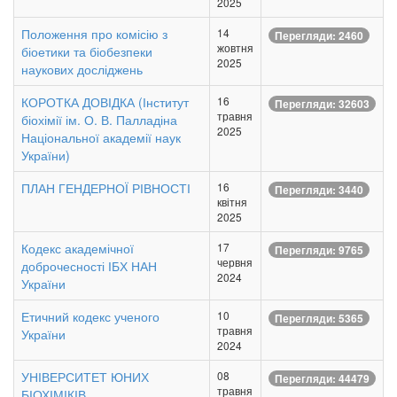
2025
Положення про комісію з
14
Перегляди: 2460
жовтня
біоетики та біобезпеки
2025
наукових досліджень
КОРОТКА ДОВІДКА (Інститут
16
Перегляди: 32603
травня
біохімії ім. О. В. Палладіна
2025
Національної академії наук
України)
ПЛАН ГЕНДЕРНОЇ РІВНОСТІ
16
Перегляди: 3440
квітня
2025
Кодекс академічної
17
Перегляди: 9765
червня
доброчесності ІБХ НАН
2024
України
Етичний кодекс ученого
10
Перегляди: 5365
травня
України
2024
УНІВЕРСИТЕТ ЮНИХ
08
Перегляди: 44479
травня
БІОХІМІКІВ