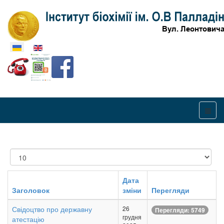
Оберіть свою мову
Показувати
Дата
Заголовок
зміни
Перегляди
Свідоцтво про державну
26
Перегляди: 5749
грудня
атестацію