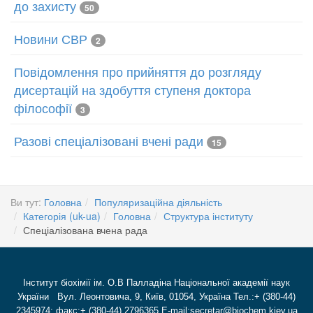
до захисту
50
Новини СВР
2
Повідомлення про прийняття до розгляду
дисертацій на здобуття ступеня доктора
філософії
3
Разові спеціалізовані вчені ради
15
Ви тут:
Головна
Популяризаційна діяльність
Категорія (uk-ua)
Головна
Структура інституту
Спеціалізована вчена рада
Інститут біохімії ім. О.В Палладіна Національної академії наук
України Вул. Леонтовича, 9, Київ, 01054, Україна Тел.:+ (380-44)
2345974; факс:+ (380-44) 2796365 E-mail:secretar@biochem.kiev.ua