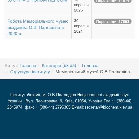
Перегляди: 11574
вересня
2025
Робота Меморіального музею
30
Перегляди: 37593
вересня
академіка О.В. Палладіна в
2021
2020 р.
Ви тут:
Головна
Категорія (uk-ua)
Головна
Структура інституту
Меморіальний музей О.В.Палладіна
Інститут біохімії ім. О.В Палладіна Національної академії наук
України Вул. Леонтовича, 9, Київ, 01054, Україна Тел.:+ (380-44)
2345974; факс:+ (380-44) 2796365 E-mail:secretar@biochem.kiev.ua