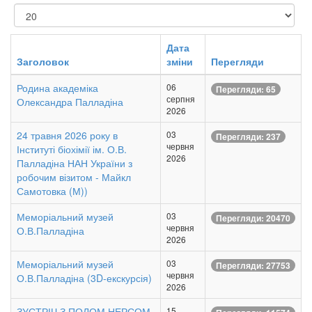
Показувати
Дата
Заголовок
зміни
Перегляди
Родина академіка
06
Перегляди: 65
серпня
Олександра Палладіна
2026
24 травня 2026 року в
03
Перегляди: 237
червня
Інституті біохімії ім. О.В.
2026
Палладіна НАН України з
робочим візитом - Майкл
Самотовка (М))
Меморіальний музей
03
Перегляди: 20470
червня
О.В.Палладіна
2026
Меморіальний музей
03
Перегляди: 27753
червня
О.В.Палладіна (3D-екскурсія)
2026
ЗУСТРІЧ З ПОЛОМ НЕРСОМ
15