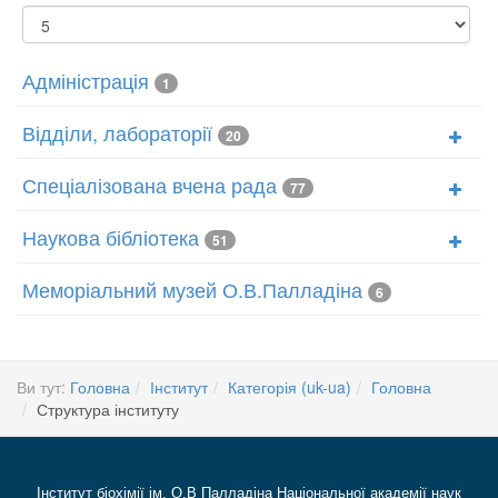
Показувати
Адміністрація
1
Відділи, лабораторії
20
Спеціалізована вчена рада
77
Наукова бібліотека
51
Меморіальний музей О.В.Палладіна
6
Ви тут:
Головна
Інститут
Категорія (uk-ua)
Головна
Структура інституту
Інститут біохімії ім. О.В Палладіна Національної академії наук