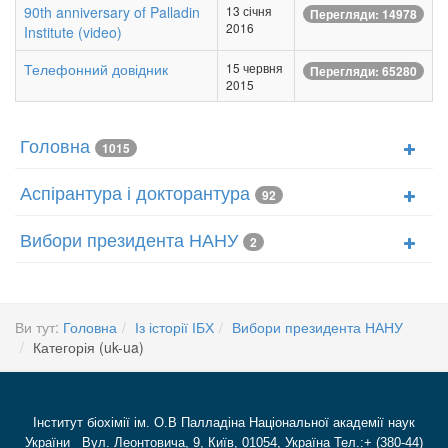
90th anniversary of Palladin
13 січня
Перегляди: 14978
2016
Institute (video)
Телефонний довідник
15 червня
Перегляди: 65280
2015
Головна
1015
Аспірантура і докторантура
92
Вибори президента НАНУ
2
Ви тут:
Головна
Із історії ІБХ
Вибори президента НАНУ
Категорія (uk-ua)
Інститут біохімії ім. О.В Палладіна Національної академії наук
України Вул. Леонтовича, 9, Київ, 01054, Україна Тел.:+ (380-44)