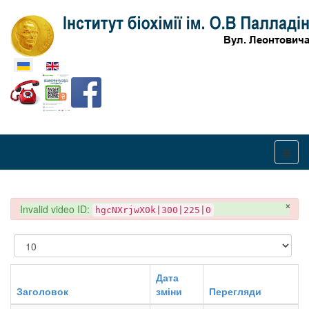
Оберіть свою мову
×
danger
Invalid video ID:
hgcNXrjwX0k|300|225|0
Показувати
Дата
Заголовок
зміни
Перегляди