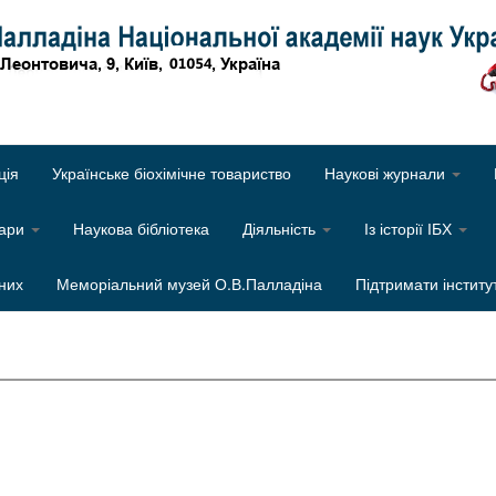
Об
ція
Українське біохімічне товариство
Наукові журнали
нари
Наукова бібліотека
Діяльність
Із історії ІБХ
них
Меморіальний музей О.В.Палладіна
Підтримати інститу