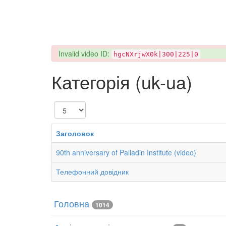
danger
Invalid video ID:
hgcNXrjwX0k|300|225|0
Категорія (uk-ua)
Показувати
Заголовок
90th anniversary of Palladin Institute (video)
Телефонний довідник
Головна
1014