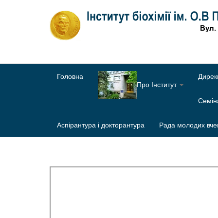
Головна
Дирек
Про Інститут
Семі
Аспірантура і докторантура
Рада молодих вче