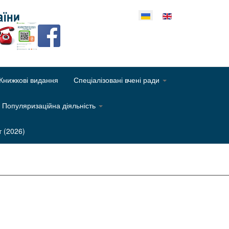
еріть свою мову
Книжкові видання
Спеціалізовані вчені ради
Популяризаційна діяльність
т (2026)