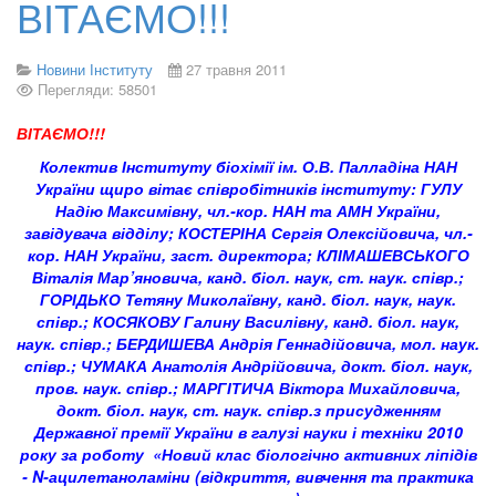
ВІТАЄМО!!!
Новини Інституту
27 травня 2011
Перегляди: 58501
ВІТАЄМО!!!
Колектив Інституту біохімії ім. О.В. Палладіна НАН
України щиро вітає співробітників інституту: ГУЛУ
Надію Максимівну, чл.-кор. НАН та АМН України,
завідувача відділу; КОСТЕРІНА Сергія Олексійовича, чл.-
кор. НАН України, заст. директора; КЛІМАШЕВСЬКОГО
Віталія Мар’яновича, канд. біол. наук, ст. наук. співр.;
ГОРІДЬКО Тетяну Миколаївну, канд. біол. наук, наук.
співр.; КОСЯКОВУ Галину Василівну, канд. біол. наук,
наук. співр.; БЕРДИШЕВА Андрія Геннадійовича, мол. наук.
співр.; ЧУМАКА Анатолія Андрійовича, докт. біол. наук,
пров. наук. співр.; МАРГІТИЧА Віктора Михайловича,
докт. біол. наук, ст. наук. співр.
з присудженням
Державної премії України в галузі науки і техніки 2010
року за роботу
«Новий клас біологічно активних ліпідів
- N-ацилетаноламіни (відкриття, вивчення та практика