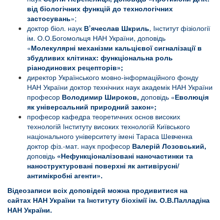
від біологічних функцій до технологічних
застосувань
»;
доктор біол. наук
В’ячеслав Шкриль
, Інститут фізіології
ім. О.О.Богомольця НАН України, доповідь
«
Молекулярні механізми кальцієвої сигналізації в
збудливих клітинах: функціональна роль
ріанодинових рецепторів»;
директор Українського мовно-інформаційного фонду
НАН України доктор технічних наук академік НАН України
професор
Володимир Широков,
доповідь «
Еволюція
як універсальний природний закон»;
професор кафедра теоретичних основ високих
технологій Інституту високих технологій Київського
національного університету імені Тараса Шевченка
доктор фіз.-мат. наук професор
Валерій Лозовський,
доповідь
«Нефункціоналізовані наночастинки та
наноструктуровані поверхні як антивірусні/
антимікробні агенти».
Відеозаписи всіх доповідей можна продивитися на
сайтах НАН України та Інституту біохімії ім. О.В.Палладіна
НАН України.