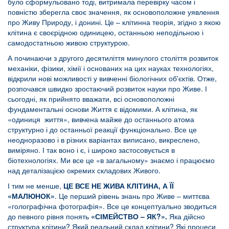
було сформульовано тоді, витримала перевірку часом і
повністю зберегла своє значення, як основоположне уявлення
про Живу Природу, і донині. Це – клітинна теорія, згідно з якою
клітина є своєрідною одиницею, останньою неподільною і
самодостатньою живою структурою.
А починаючи з другого десятиліття минулого століття розвиток
механіки, фізики, хімії і основаних на цих науках технологіях,
відкрили нові можливості у вивченні біологічних об'єктів. Отже,
розпочався швидко зростаючий розвиток науки про Живе. І
сьогодні, як прийнято вважати, всі основоположні
фундаментальні основи Життя є відомими. А клітина, як
«одиниця життя», вивчена майже до останнього атома
структурно і до останньої реакції функціонально. Все це
неодноразово і в різних варіантах виписано, викреслено,
виміряно. І так воно і є, і широко застосовується в
біотехнологіях. Ми все це «в загальному» знаємо і працюємо
над деталізацією окремих складових Живого.
І тим не менше,
ЦЕ ВСЕ НЕ
Ж
ИВА
К
ЛІТИНА, А ЇЇ
«МАЛЮНОК»
. Це перший рівень знань про Живе – миттєва
«голографічна фотографія». Все це концептуально зводиться
до певного рівня понять
«
СІМЕЙСТВО –
ЯК?».
Яка дійсно
структура клітини? Який реальний склад клітини? Які процеси