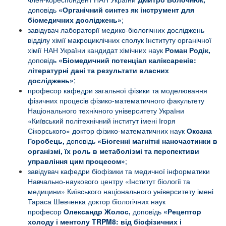
доповідь
«Органічний синтез як інструмент для
біомедичних досліджень»
;
завідувач лабораторії медико-біологічних досліджень
відділу хімії макроциклічних сполук Інституту органічної
хімії НАН України кандидат хімічних наук
Роман Родік,
доповідь
«
Біомедичний потенціал каліксаренів:
літературні дані та результати власних
досліджень
»
;
професор кафедри загальної фізики та моделювання
фізичних процесів фізико-математичного факультету
Національного технічного університету України
«Київський політехнічний інститут імені Ігоря
Сікорського» доктор фізико-математичних наук
Оксана
Горобець,
доповідь
«Біогенні магнітні наночастинки в
організмі, їх роль в метаболізмі та перспективи
управління цим процесом»
;
завідувач кафедри біофізики та медичної інформатики
Навчально-наукового центру «Інститут біології та
медицини» Київського національного університету імені
Тараса Шевченка доктор біологічних наук
професор
Олександр Жолос,
доповідь
«
Рецептор
холоду і ментолу
TRPM
8: від біофізичних і