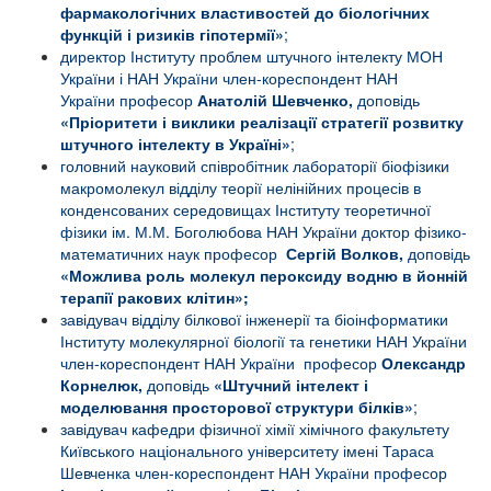
фармакологічних властивостей до біологічних
функцій і ризиків гіпотермії»
;
директор Інституту проблем штучного інтелекту МОН
України і НАН України член-кореспондент НАН
України професор
Анатолій Шевченко,
доповідь
«
Пріоритети і виклики реалізації стратегії розвитку
штучного інтелекту в Україні»
;
головний науковий співробітник лабораторії біофізики
макромолекул відділу теорії нелінійних процесів в
конденсованих середовищах Інституту теоретичної
фізики ім. М.М. Боголюбова НАН України доктор фізико-
математичних наук професор
Сергій Волков,
доповідь
«
Можлива роль молекул пероксиду водню в йонній
терапії ракових клітин»
;
завідувач відділу білкової інженерії та біоінформатики
Інституту молекулярної біології та генетики НАН України
член-кореспондент НАН України професор
Олександр
Корнелюк,
доповідь
«
Штучний інтелект і
моделювання просторової структури білків
»
;
завідувач кафедри фізичної хімії хімічного факультету
Київського національного університету імені Тараса
Шевченка член-кореспондент НАН України професор