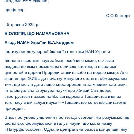
академік НАН України,
професор
С.О.Костерін
5 травня 2025 р.
БІОЛОГІЯ, ЩО
НА
МАЛЬОВАНА
Акад. НАМН Укра
ї
ни В.А.Кордюм
Інститут молекулярної біології і генетики НАН України
Біологія в системі наук займає особливе місце, оскільки
людина по всім показникам є живою істотою, а в системі
цінностей в царині Природи ставить себе на перше місце. Але
знання про ЖИВЕ до початку минулого століття обмежувалися
тим, що могли дати лише спостереження за живими істотами.
Інтелектуальна структура науки про Живий Світ добре
ілюструється назвою найбільш відомого Товариства вчених
того часу в цій галузі науки – «Товариство єстествоіспитателів
природи».
Втім, поступово уявлення про те, що сьогодні ми розуміємо під
Біологією, формувалися в галузі науки, що мала назву
«Натурфілософія». Одначе центральна базова концепція, яку