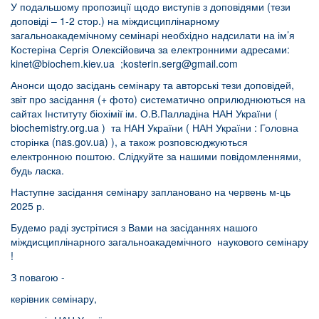
У подальшому пропозиції щодо виступів з доповідями (тези
доповіді – 1-2 стор.) на міждисциплінарному
загальноакадемічному семінарі необхідно надсилати на ім’я
Костеріна Сергія Олексійовича за електронними адресами:
kinet@biochem.kiev.ua
;
kosterin.serg@gmail.com
Анонси щодо засідань семінару та авторські тези доповідей,
звіт про засідання (+ фото) систематично оприлюднюються на
сайтах Інституту біохімії ім. О.В.Палладіна НАН України (
biochemistry.org.ua
) та НАН України (
НАН України : Головна
сторінка (nas.gov.ua)
), а також розповсюджуються
електронною поштою. Слідкуйте за нашими повідомленнями,
будь ласка.
Наступне засідання семінару заплановано на червень м-ць
2025 р.
Будемо раді зустрітися з Вами на засіданнях нашого
міждисциплінарного загальноакадемічного наукового семінару
!
З повагою -
керівник семінару,