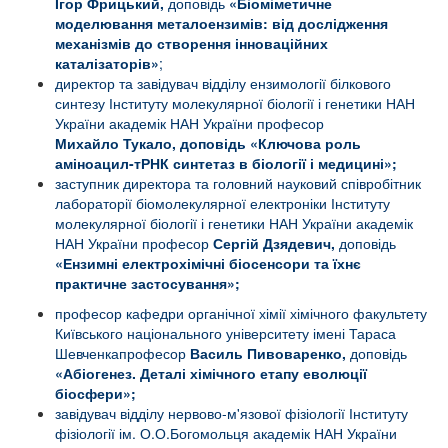
Ігор Фрицький,
доповідь
«
Біоміметичне
моделювання металоензимів: від дослідження
механізмів до створення інноваційних
каталізаторів
»
;
директор та завідувач відділу ензимології білкового
синтезу Інституту молекулярної біології і генетики НАН
України академік НАН України професор
Михайло
Тукало, доповідь «
Ключова роль
аміноацил-тРНК синтетаз в біології і медицині
»;
заступник директора та головний науковий співробітник
л
абораторії біомолекулярної електроніки
Інституту
молекулярної біології і генетики
НАН України академік
НАН України професор
Сергій Дзядевич,
доповідь
«Ензимні електрохімічні біосенсори та їхнє
практичне застосування»;
професор кафедри органічної хімії хімічного факультету
Київського національного університету імені Тараса
Шевченкапрофесор
Василь Пивоваренко,
доповідь
«А
біогенез. Деталі хімічного етапу еволюції
біосфери»;
завідувач відділу нервово-м'язової фізіології Інституту
фізіології ім. О.О.Богомольця академік НАН України