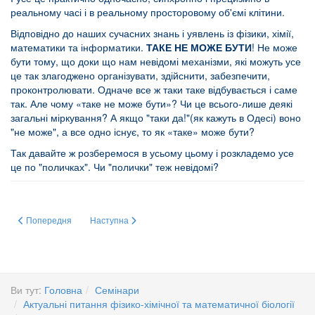
реальному часі і в реальному просторовому об'ємі клітини.
Відповідно до наших сучасних знань і уявлень із фізики, хімії,
математики та інформатики.
ТАКЕ НЕ МОЖЕ БУТИ
! Не може
бути тому, що доки що нам невідомі механізми, які можуть усе
це так злагоджено організувати, здійснити, забезпечити,
проконтролювати. Одначе все ж таки таке відбувається і саме
так. Але чому «таке не може бути»? Чи це всього-лише деякі
загальні міркування? А якщо "таки да!"(як кажуть в Одесі) воно
"не може", а все одно існує, то як «таке» може бути?
Так давайте ж розберемося в усьому цьому і розкладемо усе
це по "поличках". Чи "полички" теж невідомі?
Попередня стаття: БІОЛОГІЯ, ЩО НАРИСОВАНА
Наступна стаття: 28-го квітня 2024 р. в Інституті біохімі
Попередня
Наступна
Ви тут:
Головна
Семінари
Актуальні питання фізико-хімічної та математичної біології