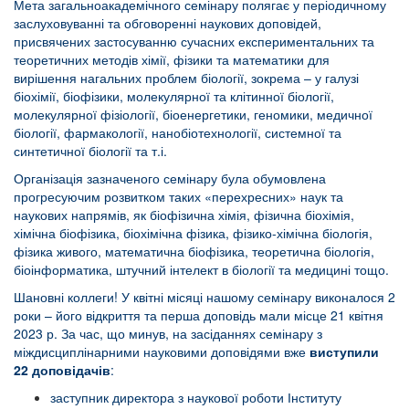
Мета загальноакадемічного семінару полягає у періодичному
заслуховуванні та обговоренні наукових доповідей,
присвячених застосуванню сучасних експериментальних та
теоретичних методів хімії, фізики та математики для
вирішення нагальних проблем біології, зокрема – у галузі
біохімії, біофізики, молекулярної та клітинної біології,
молекулярної фізіології, біоенергетики, геномики, медичної
біології, фармакології, нанобіотехнології, системної та
синтетичної біології та т.і.
Організація зазначеного семінару була обумовлена
прогресуючим розвитком таких «перехресних» наук та
наукових напрямів, як біофізична хімія, фізична біохімія,
хімічна біофізика, біохімічна фізика, фізико-хімічна біологія,
фізика живого, математична біофізика, теоретична біологія,
біоінформатика, штучний інтелект в біології та медицині тощо.
Шановні коллеги! У квітні місяці нашому семінару виконалося 2
роки – його відкриття та перша доповідь мали місце 21 квітня
2023 р. За час, що минув, на засіданнях семінару з
міждисциплінарними науковими доповідями вже
виступили
22 доповідачів
:
заступник директора з наукової роботи Інституту