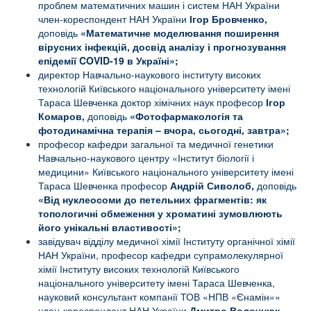
проблем математичних машин і систем НАН України
член-кореспондент НАН України
Ігор Бровченко,
доповідь
«Математичне моделювання поширення
вірусних інфекцій, досвід аналізу і прогнозування
епідемії COVID-19 в Україні»
;
директор Навчально-наукового інституту високих
технологій Київського національного університету імені
Тараса Шевченка доктор хімічних наук професор
Ігор
Комаров,
доповідь
«Фотофармакологія та
фотодинамічна терапія – вчора, сьогодні, завтра»;
професор кафедри загальної та медичної генетики
Навчально-наукового центру «Інститут біології і
медицини» Київського національного університету імені
Тараса Шевченка професор
Андрій Сиволоб,
доповідь
«Від нуклеосоми до петельних фрагментів: як
топологичні обмеження у хроматині зумовлюють
його унікальні властивості»;
завідувач відділу медичної хімії Інституту органічної хімії
НАН України, професор кафедри супрамолекулярної
хімії Інституту високих технологій Київського
національного університету імені Тараса Шевченка,
науковий консультант компанії ТОВ «НПВ «Єнамін»»
член-кореспондент НАН України
Дмитро Волочнюк,