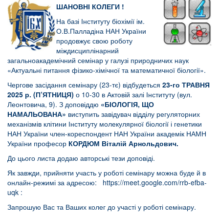
ШАНОВНІ КОЛЕГИ !
На базі Інституту біохімії ім.
О.В.Палладіна НАН України
продовжує свою роботу
міждисциплінарний
загальноакадемічний семінар у галузі природничих наук
«Актуальні питання фізико-хімічної та математичної біології».
Чергове засідання семінару (23-тє) відбудеться
23-го ТРАВНЯ
2025 р. (П’ЯТНИЦЯ)
о 10-30 в Актовій залі Інституту (вул.
Леонтовича, 9). З доповіддю
«БІОЛОГІЯ, ЩО
НАМАЛЬОВАНА»
виступить завідувач відділу регуляторних
механізмів клітини Інституту молекулярної біології і генетики
НАН України член-кореспондент НАН України академік НАМН
України професор
КОРДЮМ Віталій Арнольдович.
До цього листа додаю авторські тези доповіді.
Як завжди, прийняти участь у роботі семінару можна буде й в
онлайн-режимі за адресою:
https://meet.google.com/rrb-efba-
uqk
:
Запрошую Вас та Ваших колег до участі у роботі семінару.