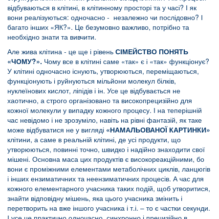
відбуваються в клітині, в клітинному просторі та у часі? І як
вони реалізуються: одночасно - незалежно чи послідовно? І
багато інших «ЯК?». Це безумовно важливо, потрібно та
необхідно знати та вивчити.
Але жива клітина - це ще і рівень
СІМЕЙСТВО ПОНЯТЬ
«ЧОМУ?»
.
Чому все в клітині саме «так» є і «так» функціонує?
У клітині одночасно існують, утворюються, переміщаються,
функціонують і руйнуються мільйони молекул білків,
нуклеїнових кислот, ліпідів і ін. Усе це відбувається не
хаотично, а строго організовано та високопрецизійно для
кожної молекули у випадку кожного процесу. І на теперішній
час невідомо і не зрозуміло, навіть на рівні фантазій, як таке
може відбуватися не у вигляді
«НАМАЛЬОВАНОЇ КАРТИНКИ»
клітини, а саме в реальній клітині, де усі продукти, що
утворюються, повинні точно, швидко і надійно знаходити свої
мішені. Основна маса цих продуктів є високореакційними, бо
вони є проміжними елементами метаболічних циклів, ланцюгів
і інших ензиматичних та неензиматичних процесів. А час для
кожного елементарного учасника таких подій, щоб утворитися,
знайти відповідну мішень, яка цього учасника змінить і
перетворить на вже іншого учасника і т.і. – то є частки секунди.
І усе це практично одночасно, синхронно і прецизійно в