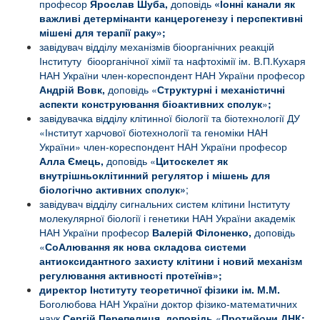
професор
Ярослав Шуба,
доповідь
«Іонні канали як
важливі детермінанти канцерогенезу і перспективні
мішені для терапії раку»;
завідувач відділу механізмів біоорганічних реакцій
Інституту біоорганічної хімії та нафтохімії ім. В.П.Кухаря
НАН України член-кореспондент НАН України професор
Андрій Вовк,
доповідь «
Структурні і механістичні
аспекти конструювання біоактивних сполук
»
;
завідувачка відділу клітинної біології та біотехнології ДУ
«Інститут харчової біотехнології та геноміки НАН
України» член-кореспондент НАН України професор
Алла Ємець,
доповідь «
Цитоскелет як
внутрішньоклітинний регулятор і мішень для
біологічно активних сполук»
;
завідувач відділу сигнальних систем клітини Інституту
молекулярної біології і генетики НАН України академік
НАН України професор
Валерій Філоненко,
доповідь
«
СоАлювання як нова складова системи
антиоксидантного захисту клітини і новий механізм
регулювання активності протеїнів»;
директор Інституту теоретичної фізики ім. М.М.
Боголюбова НАН України доктор фізико-математичних
наук
Сергій
Перепелиця, доповідь
«
Протийони ДНК: