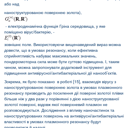
або над
наноструктурованою поверхнею золота),
- електродинамічна функція Гріна середовища, у яке
поміщено вірус/бактерію, -
зовнішнє поле. Використовуючи вищенаведений вираз можна
довести, що в умовах резонансу, коли ефективна
сприйнятливість набуває максимальних значень,
пондеромоторна сила може бути суттєво підвищена. І, таким
чином, можна запропонувати додатковий інструмент для
підвищення антивірусної/антибактеріальної дії нанооб’єктів.
Зокрема, як було показано в роботі [15], взаємодія вірусу з
наноструктурованою поверхнею золота в умовах плазмонного
резонансу призводить до посилення дії поверхні золотої плівки
більше ніж у два рази у порівнянні з дією наноструктурованої
золотої поверхні, вздовж якої поверхневий плазмон не
розповсюджується. Дослідження з впливу наночастинок та
наноструктурованих поверхонь на антивірусні/антибактеріальні
властивості в умовах плазмонного резонансу будут
проводитися й надалі.