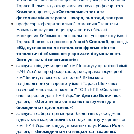
Тараса Шевченка доктор хімічних наук професор
Ігор
Комаров,
доповідь
«Фотофармакологія та
фотодинамічна терапія – вчора, сьогодні, завтра»;
професор кафедри загальної та медичної генетики
Навчально-наукового центру «Інститут біології і
медицини» Київського національного університету імені
Тараса Шевченка професор
Андрій Сиволоб,
доповідь
«Від нуклеосоми до петельних фрагментів: як
топологичні обмеження у хроматині зумовлюють
його унікальні властивості»;
завідувач відділу медичної хімії Інституту органічної хімії
НАН України, професор кафедри супрамолекулярної
хімії Інституту високих технологій Київського
національного університету імені Тараса Шевченка,
науковий консультант компанії ТОВ «НПВ «Єнамін»»
член-кореспондент НАН України
Дмитро Волочнюк,
доповідь
«Органічний синтез як інструмент для
біомедичних досліджень»
;
завідувач лабораторії медико-біологічних досліджень
відділу хімії макроциклічних сполук Інституту органічної
хімії НАН України кандидат хімічних наук
Роман Родік,
доповідь
«
Біомедичний потенціал каліксаренів: