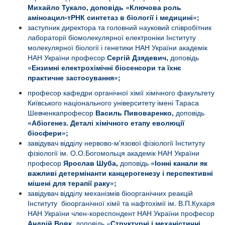
Михайло
Тукало, доповідь «
Ключова роль
аміноацил-тРНК синтетаз в біології і медицині
»;
заступник директора та головний науковий співробітник
л
абораторії біомолекулярної електроніки
Інституту
молекулярної біології і генетики
НАН України академік
НАН України професор
Сергій Дзядевич,
доповідь
«Ензимні електрохімічні біосенсори та їхнє
практичне застосування»;
професор кафедри органічної хімії хімічного факультету
Київського національного університету імені Тараса
Шевченкапрофесор
Василь Пивоваренко,
доповідь
«А
біогенез. Деталі хімічного етапу еволюції
біосфери»;
завідувач відділу нервово-м'язової фізіології Інституту
фізіології ім. О.О.Богомольця академік НАН України
професор
Ярослав Шуба,
доповідь
«Іонні канали як
важливі детермінанти канцерогенезу і перспективні
мішені для терапії раку»;
завідувач відділу механізмів біоорганічних реакцій
Інституту біоорганічної хімії та нафтохімії ім. В.П.Кухаря
НАН України член-кореспондент НАН України професор
Андрій Вовк,
доповідь «
Структурні і механістичні