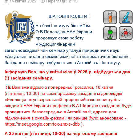
14 квітня 2025
Перегляди: 2113
ШАНОВНІ КОЛЕГИ !
На базі Інституту біохімії ім.
О.В.Палладіна НАН України
продовжує свою роботу
міждисциплінарний
загальноакадемічний семінар у галузі природничих наук
«Актуальні питання фізико-хімічної та математичної біології».
Засідання семінару відбуваються в Актовій залі Інституту.
Інформую Вас, що у квітні місяці 2025 р. відбудуться два
(!) засідання семінару.
Як Вам вже відомо з попередньої розсилки, 18 квітня
(п’ятниця, 10-30) на семінарському засіданні із доповіддю
«Еволюція як універсальний природний закон» виступіть
академік НАН України професор В.А.Широков (засідання буде
провадитися безпосередньо в Актовій залі, адреса для
підключення в онлайн-режимі, як раніше було анонсовано -
https://meet.google.com/tox-zmxe-dbb
).
А 25 квітня (п’ятниця, 10-30) на черговому засіданні