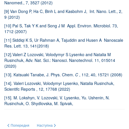
Nanomed., 7, 3527 (2012)
[9] Van Dong P, Ha C, Binh L and Kasbohm J, Int. Nano. Lett., 2,
9 (2012)
[10] Pal S, Tak Y K and Song J M Appl. Environ. Microbiol. 73,
1712 (2007)
[11] Siddiqi K S, Ur Rahman A, Tajuddin and Husen A Nanoscale
Res. Lett. 13, 141(2018)
[12].Valeri Z Lozovski, Volodymyr S Lysenko and Natalia M
Rusinchuk, Adv. Nat. Sci.: Nanosci. Nanotechnol. 11, 015014
(2020)
[13]. Katsuaki Tanabe, J. Phys. Chem.
C
, 112, 40, 15721 (2008)
[14]. Valeri Lozovski, Volodymyr Lysenko, Natalia Rusinchuk,
Scientifc Reports , 12, 17768 (2022)
[15]. M. Lokshyn, V. Lozovski, V. Lysenko, Yu. Ushenin, N.
Rusinchuk, O. Shydlovska, M. Spivak,
Попередня стаття: ЕВОЛЮЦІЯ ЯК УНІВЕРСАЛЬНИЙ ПРИРОДНИЙ ЗАКОН
Наступна стаття: ЕВОЛЮЦІЯ ЯК УНІВЕРСАЛЬНИЙ П
Попередня
Наступна