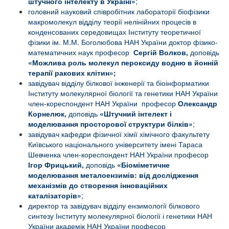
штучного інтелекту в Україні»
;
головний науковий співробітник лабораторії біофізики
макромолекул відділу теорії нелінійних процесів в
конденсованих середовищах Інституту теоретичної
фізики ім. М.М. Боголюбова НАН України доктор фізико-
математичних наук професор
Сергій Волков,
доповідь
«
Можлива роль молекул пероксиду водню в йонній
терапії ракових клітин»
;
завідувач відділу білкової інженерії та біоінформатики
Інституту молекулярної біології та генетики НАН України
член-кореспондент НАН України професор
Олександр
Корнелюк,
доповідь
«
Штучний інтелект і
моделювання просторової структури білків
»
;
завідувач кафедри фізичної хімії хімічного факультету
Київського національного університету імені Тараса
Шевченка член-кореспондент НАН України професор
Ігор Фрицький,
доповідь
«
Біоміметичне
моделювання металоензимів: від дослідження
механізмів до створення інноваційних
каталізаторів
»
;
директор та завідувач відділу ензимології білкового
синтезу Інституту молекулярної біології і генетики НАН
України академік НАН України професор