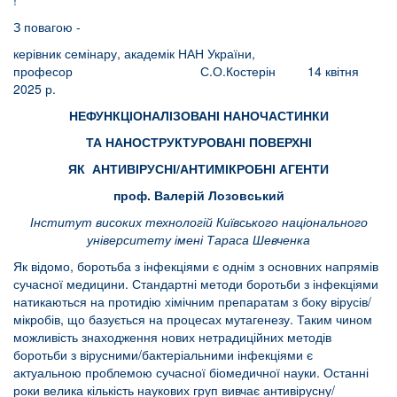
!
З повагою -
керівник семінару, академік НАН України,
професор С.О.Костерін 14 квітня
2025 р.
НЕФУНКЦІОНАЛІЗОВАНІ НАНОЧАСТИНКИ
ТА НАНОСТРУКТУРОВАНІ ПОВЕРХНІ
ЯК АНТИВІРУСНІ/АНТИМІКРОБНІ АГЕНТИ
проф. Валерій Лозовський
Інститут високих технологій Київського національного
університету імені Тараса Шевченка
Як відомо, боротьба з інфекціями є однім з основних напрямів
сучасної медицини. Стандартні методи боротьби з інфекціями
натикаються на протидію хімічним препаратам з боку вірусів/
мікробів, що базується на процесах мутагенезу. Таким чином
можливість знаходження нових нетрадиційних методів
боротьби з вірусними/бактеріальними інфекціями є
актуальною проблемою сучасної біомедичної науки. Останні
роки велика кількість наукових груп вивчає антивірусну/