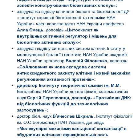
аспекти конструювання біоактивних сполук
»
;
завідувачка відділу клітинної біології та біотехнології ДУ
«Інститут харчової біотехнології та геноміки НАН
України» член-кореспондент НАН України професор
Алла Ємець,
доповідь «
Цитоскелет як
внутрішньоклітинний регулятор і мішень для
біологічно активних сполук»
;
завідувач відділу сигнальних систем клітини Інституту
молекулярної біології і генетики НАН України академік
НАН України професор
Валерій Філоненко,
доповідь
«
СоАлювання як нова складова системи
антиоксидантного захисту клітини і новий механізм
регулювання активності протеїнів»;
директор Інституту теоретичної фізики ім. М.М.
Боголюбова НАН України доктор фізико-математичних
наук
Сергій
Перепелиця, доповідь
«
Протийони ДНК:
від біологічних функцій до технологічних
застосувань
»;
доктор біол. наук
В’ячеслав Шкриль
, Інститут фізіології
ім. О.О.Богомольця НАН України, доповідь
«
Молекулярні механізми кальцієвої сигналізації в
збудливих клітинах: функціональна роль