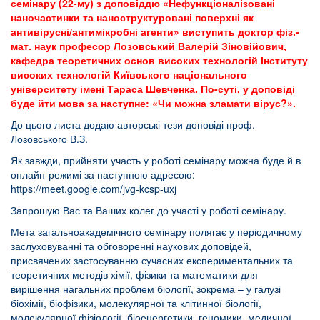
семінару (22-му) з доповіддю «Нефункціоналізовані
наночастинки та наноструктуровані поверхні як
антивірусні/антимікробні агенти» виступить доктор фіз.-
мат. наук професор Лозовський Валерій Зіновійович,
кафедра теоретичних основ високих технологій Інституту
високих технологій Київського національного
університету імені Тараса Шевченка. По-суті, у доповіді
буде йти мова за наступне: «Чи можна зламати вірус?»
.
До цього листа додаю авторські тези доповіді проф.
Лозовського В.З.
Як завжди, прийняти участь у роботі семінару можна буде й в
онлайн-режимі за наступною адресою:
https://meet.google.com/jvg-kcsp-uxj
Запрошую Вас та Ваших колег до участі у роботі семінару.
Мета загальноакадемічного семінару полягає у періодичному
заслуховуванні та обговоренні наукових доповідей,
присвячених застосуванню сучасних експериментальних та
теоретичних методів хімії, фізики та математики для
вирішення нагальних проблем біології, зокрема – у галузі
біохімії, біофізики, молекулярної та клітинної біології,
молекулярної фізіології, біоенергетики, геномики, медичної