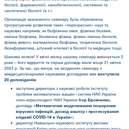
біології, фармакології, нанобіотехнології, системної та
синтетичної біології та т.і.
Організація зазначеного семінару була обумовлена
прогресуючим розвитком таких «перехресних» наук та
наукових напрямів, як біофізична хімія, фізична біохімія,
хімічна біофізика, біохімічна фізика, фізико-хімічна біологія,
фізика живого, математична біофізика, теоретична біологія,
біоінформатика, штучний інтелект в біології та медицині тощо.
Шановні колеги! У квітні місяці нашому семінару виконується 2
роки – його відкриття та перша доповідь мали місце 21 квітня
2023 р. За час, що минув, на засіданнях семінару з
міждисциплінарними науковими доповідями вже
виступили
20 доповідачіів
:
заступник директора з наукової роботи Інституту
проблем математичних машин і систем НАН України
член-кореспондент НАН України
Ігор Бровченко,
доповідь
«Математичне моделювання поширення
вірусних інфекцій, досвід аналізу і прогнозування
епідемії COVID-19 в Україні»
;
директор Навчально-наукового інституту високих
технологій Київського національного університету імені