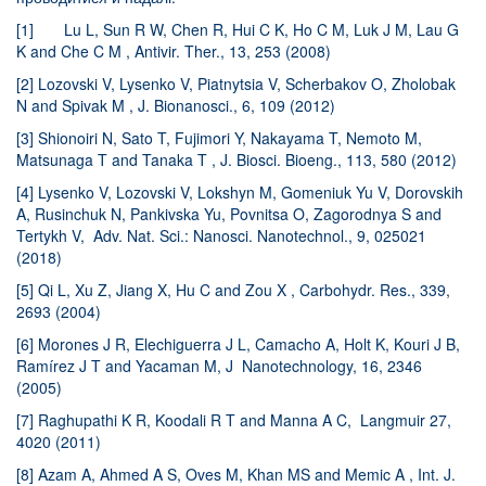
[1] Lu L, Sun R W, Chen R, Hui C K, Ho C M, Luk J M, Lau G
K and Che C M , Antivir. Ther., 13, 253 (2008)
[2] Lozovski V, Lysenko V, Piatnytsia V, Scherbakov O, Zholobak
N and Spivak M , J. Bionanosci., 6, 109 (2012)
[3] Shionoiri N, Sato T, Fujimori Y, Nakayama T, Nemoto M,
Matsunaga T and Tanaka T , J. Biosci. Bioeng., 113, 580 (2012)
[4] Lysenko V, Lozovski V, Lokshyn M, Gomeniuk Yu V, Dorovskih
A, Rusinchuk N, Pankivska Yu, Povnitsa O, Zagorodnya S and
Tertykh V, Adv. Nat. Sci.: Nanosci. Nanotechnol., 9, 025021
(2018)
[5] Qi L, Xu Z, Jiang X, Hu C and Zou X , Carbohydr. Res., 339,
2693 (2004)
[6] Morones J R, Elechiguerra J L, Camacho A, Holt K, Kouri J B,
Ramírez J T and Yacaman M, J Nanotechnology, 16, 2346
(2005)
[7] Raghupathi K R, Koodali R T and Manna A C, Langmuir 27,
4020 (2011)
[8] Azam A, Ahmed A S, Oves M, Khan MS and Memic A , Int. J.