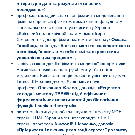
літературні дані та результати власних
досліджень
»
;
професор кафедри загальної фізики та моделювання
фізичних процесів фізико-математичного факультету
Національного технічного університету України
«Київський політехнічний інститут імені Ігоря
Сікорського» доктор фізико-математичних наук
Оксана
Горобець,
доповідь
«Біогенні магнітні наночастинки в
організмі, їх роль в метаболізмі та перспективи
управління цим процесом»
;
завідувач кафедри біофізики та медичної інформатики
Навчально-наукового центру «Інститут біології та
медицини» Київського національного університету імені
Тараса Шевченка доктор біологічних наук
професор
Олександр Жолос,
доповідь
«
Рецептор
холоду і ментолу
TRPM
8: від біофізичних і
фармакологічних властивостей до біологічних
функцій і ризіків гіпотермії»
;
директор Інституту проблем штучного інтелекту МОН
України і НАН України член-кореспондент НАН
України професор
Анатолій Шевченко,
доповідь
«
Пріоритети і виклики реалізації стратегії розвитку