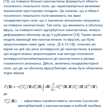
[13], на поверхні більшої наночастинки формується область
посиленого локального поля, що характеризується великими
значеннями просторових похідних. Це означає, що в області
посиленого локального поля виникають так звані
пондеромоторні сили, що є причиною механічних напружень
на поверхні наночастинки. Такі сили, що виникають в оболонці
вірусу, на поверхні якого адсорбується наночастинка, можуть
деформувати оболонку аж до її руйнування [14]. Таким чином,
модель взаємодії між наночастинкою та вірусом, що була
запропонована нами (див., напр., [2,4,12,14]), пояснює всі
відомі на цей час риси антивірусної дії наночастинок, в рамках
цієї моделі можна запропонувати нові методи посилення
антивірусної/антибактеріальної дії наночастинок в умовах
плазмонного резонансу. Дійсно, величина пондеромоторної
сили, що діє на оболонку вірусу/бактерії, може бути обчислена
згідно виразу
де
-
ефективна сприйнятливість системи (суспензія
вірусів/бактерій з наночастинками в робочій пробірці