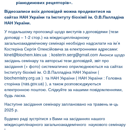
ріанодинових рецепторів».
Відеозаписи всіх доповідей можна продивитися на
сайтах НАН України та Інституту біохімії ім. О.В.Палладіна
НАН України.
У подальшому пропозиції щодо виступів з доповідями (тези
доповіді – 1-2 стор.) на міждисциплінарному
загальноакадемічному семінарі необхідно надсилати на ім’я
Костеріна Сергія Олексійовича за електронними адресами:
kinet@biochem.kiev.ua
;
kosterin.serg@gmail.com
Анонси щодо
засідань семінару та авторські тези доповідей, звіт про
засідання (+ фото) систематично оприлюднюються на сайтах
Інституту біохімії ім. О.В.Палладіна НАН України (
biochemistry.org.ua
) та НАН України (
НАН України : Головна
сторінка (nas.gov.ua)
), а також розповсюджуються
електронною поштою. Слідкуйте за нашими повідомленнями,
будь ласка.
Наступне засідання семінару заплановано на травень м-ць
2025 р.
Будемо раді зустрітися з Вами на засіданнях нашого
міждисциплінарного загальноакадемічного наукового семінару