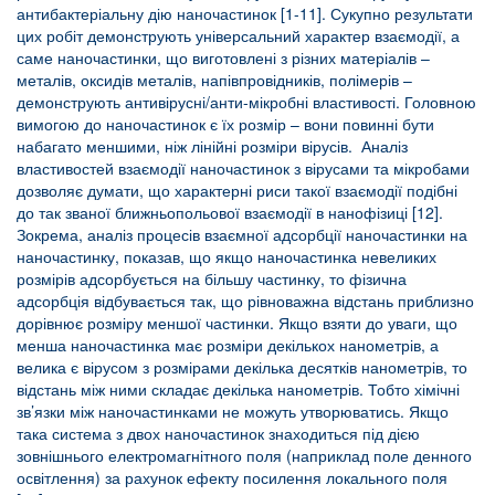
антибактеріальну дію наночастинок [1-11]. Сукупно результати
цих робіт демонструють універсальний характер взаємодії, а
саме наночастинки, що виготовлені з різних матеріалів –
металів, оксидів металів, напівпровідників, полімерів –
демонструють антивірусні/анти-мікробні властивості. Головною
вимогою до наночастинок є їх розмір – вони повинні бути
набагато меншими, ніж лінійні розміри вірусів. Аналіз
властивостей взаємодії наночастинок з вірусами та мікробами
дозволяє думати, що характерні риси такої взаємодії подібні
до так званої ближньопольової взаємодії в нанофізиці [12].
Зокрема, аналіз процесів взаємної адсорбції наночастинки на
наночастинку, показав, що якщо наночастинка невеликих
розмірів адсорбується на більшу частинку, то фізична
адсорбція відбувається так, що рівноважна відстань приблизно
дорівнює розміру меншої частинки. Якщо взяти до уваги, що
менша наночастинка має розміри декількох нанометрів, а
велика є вірусом з розмірами декілька десятків нанометрів, то
відстань між ними складає декілька нанометрів. Тобто хімічні
зв’язки між наночастинками не можуть утворюватись. Якщо
така система з двох наночастинок знаходиться під дією
зовнішнього електромагнітного поля (наприклад поле денного
освітлення) за рахунок ефекту посилення локального поля