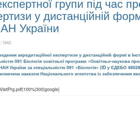
спертної групи під час п
ртизи у дистанційній формі 
НАН України
: 1842
дення акредитаційної експертизи у дистанційній формі в Інстит
льністю 091 Біологія освітньої програми «Освітньо-наукова пр
а НАН України за спеціальністю 091 «Біологія» (ID у ЄДЕБО 4802
ризначена наказом Національного агентства із забезпечення яко
/VisitPrg.pdf|100%|300|google}
О
лютого 2025 року № 174 - Е