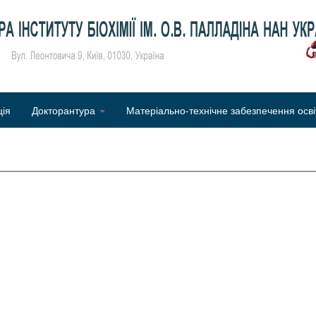
Об
ція
Докторантура
Матеріально-технічне забезпечення осві