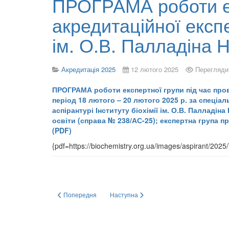
ПРОГРАМА роботи ек
акредитаційної експе
ім. О.В. Палладіна 
Акредитація 2025
12 лютого 2025
Перегляди
ПРОГРАМА роботи експертної групи під час прове
період 18 лютого – 20 лютого 2025 р. за спеціа
аспірантурі Інституту біохімії ім. О.В. Палладін
освіти (справа № 238/АС-25); експертна група п
(PDF)
{pdf=https://biochemistry.org.ua/images/aspirant/2025
Попередня стаття: Відкрита зустріч з експертами НАЗЯВ
Наступна стаття: НАКАЗ НАЗЯВО від 04 
Попередня
Наступна