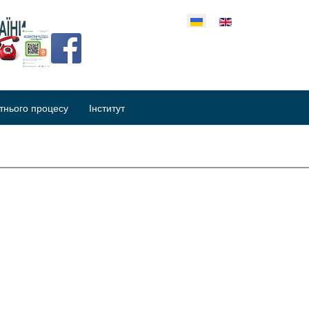
еріть свою мову
тнього процесу
Інститут