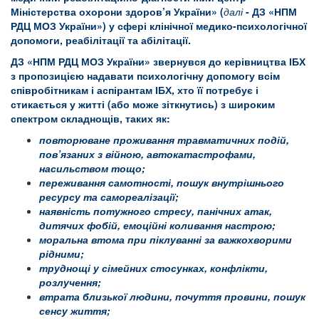
Міністерства охорони здоров’я України» (
далі
- ДЗ «НПМ
РДЦ МОЗ України») у сфері клінічної медико-психологічної
допомоги, реабілітації та абілітації.
ДЗ «НПМ РДЦ МОЗ України» звернувся до керівництва ІБХ
з пропозицією надавати психологічну допомогу всім
співробітникам і аспірантам ІБХ, хто її потребує і
стикається у житті (або може зіткнутись) з широким
спектром складнощів, таких як:
повторюване проживання травматичних подій,
пов
’
язаних з війною, автокатастрофами,
насильством тощо;
переживання самотності, пошук внутрішнього
ресурсу та самореалізації;
наявність потужного стресу, панічних атак,
дитячих фобій, емоційні коливання настрою;
моральна втома при піклуванні за важкохворими
рідними;
труднощі у сімейних стосунках, конфлікти,
розлучення;
втрата близької людини, почуття провини, пошук
сенсу життя;