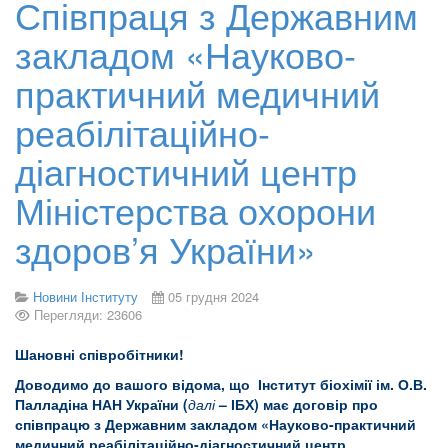
Співпраця з Державним
закладом «Науково-
практичний медичний
реабілітаційно-
діагностичний центр
Міністерства охорони
здоров’я України»
Новини Інституту
05 грудня 2024
Перегляди: 23606
Шановні співробітники!
Доводимо до вашого відома, що Інститут біохімії ім. О.В.
Палладіна НАН України (
далі
– ІБХ) має договір про
співпрацю з Державним закладом «Науково-практичний
медичний реабілітаційно-діагностичний центр