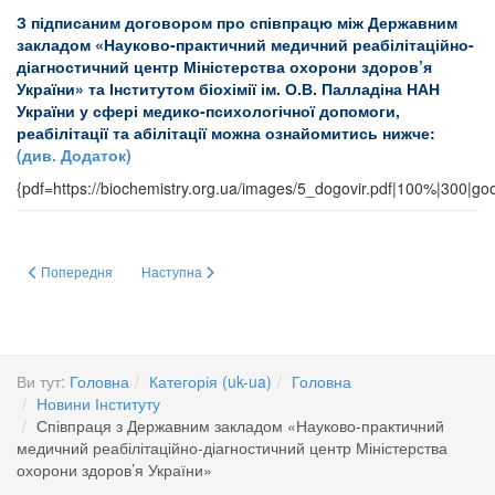
З підписаним договором про співпрацю між Державним
закладом «Науково-практичний медичний реабілітаційно-
діагностичний центр Міністерства охорони здоров’я
України» та Інститутом біохімії ім. О.В. Палладіна НАН
України у сфері медико-психологічної допомоги,
реабілітації та абілітації можна ознайомитись нижче:
(див. Додаток)
{pdf=https://biochemistry.org.ua/images/5_dogovir.pdf|100%|300|go
Попередня стаття: Women’s Careers in Science Celebrating female scientist
Наступна стаття: РЕГУЛЯТОРНА РОЛЬ ПОЗАКЛІТИН
Попередня
Наступна
Ви тут:
Головна
Категорія (uk-ua)
Головна
Новини Інституту
Співпраця з Державним закладом «Науково-практичний
медичний реабілітаційно-діагностичний центр Міністерства
охорони здоров’я України»