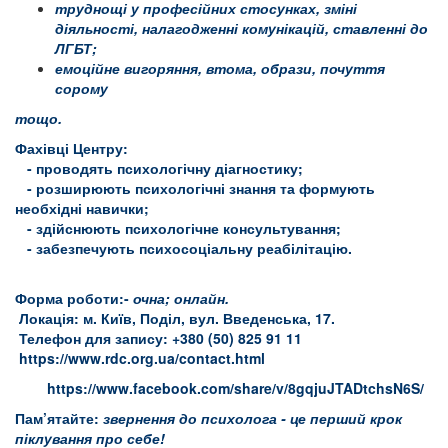
труднощі у професійних стосунках, зміні
діяльності, налагодженні комунікацій, ставленні до
ЛГБТ;
емоційне вигоряння, втома, образи, почуття
сорому
тощо.
Фахівці Центру:
- проводять психологічну діагностику;
- розширюють психологічні знання та формують
необхідні навички;
- здійснюють психологічне консультування;
- забезпечують психосоціальну реабілітацію.
Форма роботи
:-
очна; онлайн.
Локація: м. Київ, Поділ, вул. Введенська, 17.
Телефон для запису: +380 (50) 825 91 11
https://www.rdc.org.ua/contact.html
https://www.facebook.com/share/v/8gqjuJTADtchsN6S/
Пам
’
ятайте:
звернення до психолога - це перший крок
піклування про себе!