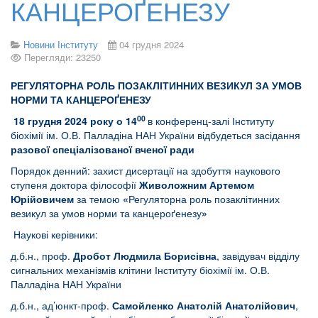
КАНЦЕРОҐЕНЕЗУ
Новини Інституту
04 грудня 2024
Перегляди: 23250
РЕГУЛЯТОРНА РОЛЬ ПОЗАКЛІТИННИХ ВЕЗИКУЛ ЗА УМОВ
НОРМИ ТА КАНЦЕРОҐЕНЕЗУ
00
18
грудня 2024 року о 14
в конференц-залі Інституту
біохімії ім. О.В. Палладіна НАН України відбудеться засідання
разової спеціалізованої вченої ради
Порядок денний: захист дисертації на здобуття наукового
ступеня доктора філософії
Живоложним Артемом
Юрійовичем
за темою
«
Регуляторна роль позаклітинних
везикул за умов норми та канцероґенезу
»
Наукові керівники:
д.б.н., проф.
Дробот Людмила Борисівна
, завідувач відділу
сигнальних механізмів клітини Інституту біохімії ім. О.В.
Палладіна НАН України
д.б.н., ад’юнкт-проф.
Самойленко Анатолій Анатолійович
,