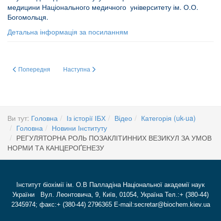
медицини Національного медичного університету ім. О.О.
Богомольця.
Детальна інформація за посиланням
Попередня стаття: Співпраця з Державним закладом «Науково-практичний
Наступна стаття: Інтерв’ю академіка НАН України Сергія
Попередня
Наступна
Ви тут:
Головна
Із історії ІБХ
Відео
Категорія (uk-ua)
Головна
Новини Інституту
РЕГУЛЯТОРНА РОЛЬ ПОЗАКЛІТИННИХ ВЕЗИКУЛ ЗА УМОВ
НОРМИ ТА КАНЦЕРОҐЕНЕЗУ
Інститут біохімії ім. О.В Палладіна Національної академії наук
України Вул. Леонтовича, 9, Київ, 01054, Україна Тел.:+ (380-44)
2345974; факс:+ (380-44) 2796365 E-mail:secretar@biochem.kiev.ua