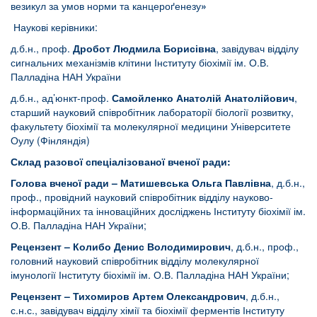
везикул за умов норми та канцероґенезу
»
Наукові керівники:
д.б.н., проф.
Дробот Людмила Борисівна
, завідувач відділу
сигнальних механізмів клітини Інституту біохімії ім. О.В.
Палладіна НАН України
д.б.н., ад’юнкт-проф.
Самойленко Анатолій Анатолійович
,
старший науковий співробітник лабораторії біології розвитку,
факультету біохімії та молекулярної медицини Університете
Оулу (Фінляндія)
Склад разової спеціалізованої вченої ради:
Голова вченої ради – Матишевська Ольга Павлівна
, д.б.н.,
проф., провідний науковий співробітник відділу науково-
інформаційних та інноваційних досліджень Інституту біохімії ім.
О.В. Палладіна НАН України;
Рецензент – Колибо Денис Володимирович
, д.б.н., проф.,
головний науковий співробітник відділу молекулярної
імунології Інституту біохімії ім. О.В. Палладіна НАН України;
Рецензент –
Тихомиров Артем Олександрович
, д.б.н.,
с.н.с., завідувач відділу хімії та біохімії ферментів Інституту