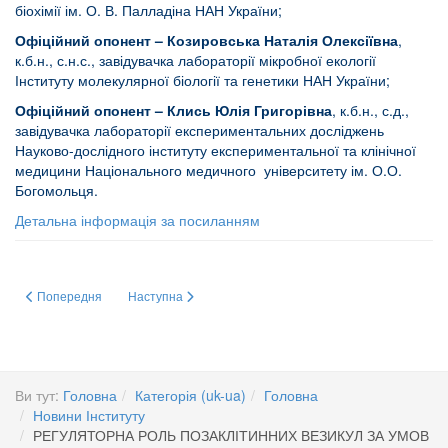
біохімії ім. О. В. Палладіна НАН України;
Офіційний опонент –
Козировська Наталія Олексіївна
,
к.б.н., с.н.с., завідувачка лабораторії мікробної екології
Інституту молекулярної біології та генетики НАН України;
Офіційний опонент – Клись Юлія Григорівна
, к.б.н., с.д.,
завідувачка лабораторії експериментальних досліджень
Науково-дослідного інституту експериментальної та клінічної
медицини Національного медичного університету ім. О.О.
Богомольця.
Детальна інформація за посиланням
Попередня стаття: Співпраця з Державним закладом «Науково-практичний
Наступна стаття: Інтерв’ю академіка НАН України Сергія
Попередня
Наступна
Ви тут:
Головна
Категорія (uk-ua)
Головна
Новини Інституту
РЕГУЛЯТОРНА РОЛЬ ПОЗАКЛІТИННИХ ВЕЗИКУЛ ЗА УМОВ