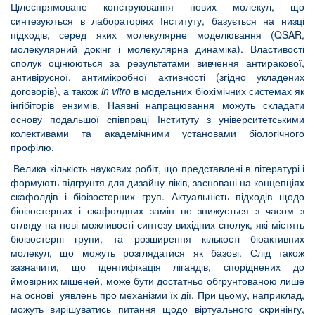
Цілеспрямоване конструювання нових молекул, що
синтезуються в лабораторіях Інституту, базується на низці
підходів, серед яких молекулярне моделювання (QSAR,
молекулярний докінг і молекулярна динаміка). Властивості
сполук оцінюються за результатами вивчення антиракової,
антивірусної, антимікробної активності (згідно укладених
договорів), а також
in
vitro
в модельних біохімічних системах як
інгібіторів ензимів. Наявні напрацювання можуть складати
основу подальшої співпраці Інституту з університетськими
колективами та академічними установами біологічного
профілю.
Велика кількість наукових робіт, що представлені в літературі і
формують підгрунтя для дизайну ліків, засновані на концепціях
скафолдів і біоізостерних груп. Актуальність підходів щодо
біоізостерних і скафолдних замін не знижується з часом з
огляду на нові можливості синтезу вихідних сполук, які містять
біоізостерні групи, та розширення кількості біоактивних
молекул, що можуть розглядатися як базові. Слід також
зазначити, що ідентифікація лігандів, споріднених до
ймовірних мішеней, може бути достатньо обгрунтованою лише
на основі уявлень про механізми їх дії. При цьому, наприклад,
можуть вирішуватись питання щодо віртуального скринінгу,