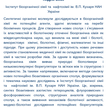
Інститут біоорганічної хімії та нафтохімії ім. В.П. Кухаря НАН
України
Синтетичні органічні молекули досліджуються в біоорганічній
хімії як потенційні агенти, здатні впливати на перебіг
біохімічних процесів. Для створення нових сполук і з’ясування
їх властивостей в біологічному оточенні біоорганічна хімія як
міждисциплінарна наука, що виникла на межі хімії і біології,
використовує хімічні, біологічні, фізичні, математичні та інші
підходи. При цьому різноманіття і доступність нових речовин
сприяли становленню медичної хімії як складової біоорганічної
хімії в частині розробки ліків. За одним із відомих визначень,
біоорганічна хімія вивчає природні біополімери і
низькомолекулярні біорегулятори та зв’язок між їх структурою і
активністю. За такими напрямами, включаючи методи синтезу
нових потенційно біоактивних органічних сполук, формувалася
і тематика наукових досліджень в Інституті біоорганічної хімії
та нафтохімії ім. В.П. Кухаря НАН України. Це, зокрема,
синтез біоактивних азотистих гетероциклів, флуоровмісних і
фосфоровмісних сполук, структурних аналогів природних
сполук, а також вивчення механізмів біологічної активності,
медико-біологічні дослідження потенційних біорегуляторів.