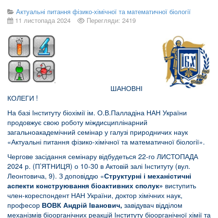
Актуальні питання фізико-хімічної та математичної біології
11 листопада 2024
Перегляди: 2419
ШАНОВНІ
КОЛЕГИ !
На базі Інституту біохімії ім. О.В.Палладіна НАН України
продовжує свою роботу міждисциплінарний
загальноакадемічний семінар у галузі природничих наук
«Актуальні питання фізико-хімічної та математичної біології».
Чергове засідання семінару відбудеться 22-го ЛИСТОПАДА
2024 р. (П’ЯТНИЦЯ) о 10-30 в Актовій залі Інституту (вул.
Леонтовича, 9). З доповіддю «
Структурні і механістичні
аспекти конструювання біоактивних сполук»
виступить
член-кореспондент НАН України, доктор хімічних наук,
професор
ВОВК Андрій Іванович,
завідувач відділом
механізмів біоорганічних реакцій Інституту біоорганічної хімії та