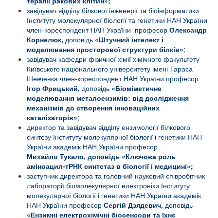
терапії ракових клітин»
;
завідувач відділу білкової інженерії та біоінформатики
Інституту молекулярної біології та генетики НАН України
член-кореспондент НАН України професор
Олександр
Корнелюк,
доповідь
«
Штучний інтелект і
моделювання просторової структури білків
»
;
завідувач кафедри фізичної хімії хімічного факультету
Київського національного університету імені Тараса
Шевченка член-кореспондент НАН України професор
Ігор Фрицький,
доповідь
«
Біоміметичне
моделювання металоензимів: від дослідження
механізмів до створення інноваційних
каталізаторів
»
;
директор та завідувач відділу ензимології білкового
синтезу Інституту молекулярної біології і генетики НАН
України академік НАН України професор
Михайло
Тукало, доповідь «
Ключова роль
аміноацил-тРНК синтетаз в біології і медицині
»;
заступник директора та головний науковий співробітник
л
абораторії біомолекулярної електроніки
Інституту
молекулярної біології і генетики
НАН України академік
НАН України професор
Сергій Дзядевич,
доповідь
«Ензимні електрохімічні біосенсори та їхнє