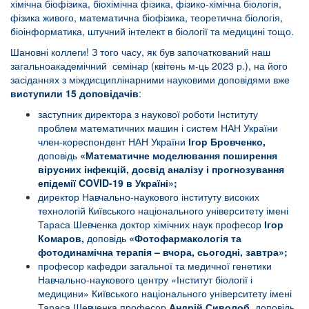
хімічна біофізика, біохімічна фізика, фізико-хімічна біологія,
фізика живого, математична біофізика, теоретична біологія,
біоінформатика, штучний інтелект в біології та медицині тощо.
Шановні коллеги! З того часу, як був започаткований наш
загальноакадемічний семінар (квітень м-ць 2023 р.), на його
засіданнях з міждисциплінарними науковими доповідями вже
виступили 15 доповідачів
:
заступник директора з наукової роботи Інституту
проблем математичних машин і систем НАН України
член-кореспондент НАН України
Ігор Бровченко,
доповідь
«Математичне моделювання поширення
вірусних інфекцій, досвід аналізу і прогнозування
епідемії COVID-19 в Україні»
;
директор Навчально-наукового інституту високих
технологій Київського національного університету імені
Тараса Шевченка доктор хімічних наук професор
Ігор
Комаров,
доповідь
«Фотофармакологія та
фотодинамічна терапія – вчора, сьогодні, завтра»;
професор кафедри загальної та медичної генетики
Навчально-наукового центру «Інститут біології і
медицини» Київського національного університету імені
Тараса Шевченка професор
Андрій Сиволоб,
доповідь