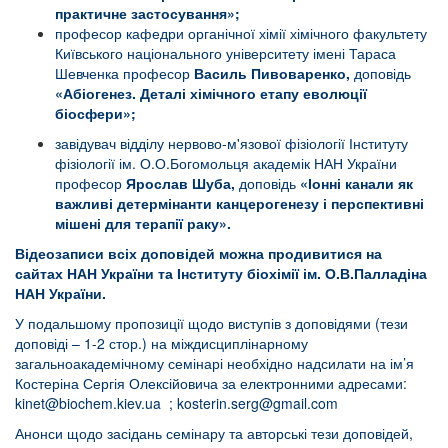
практичне застосування»;
професор кафедри органічної хімії хімічного факультету
Київського національного університету імені Тараса
Шевченка професор
Василь Пивоваренко,
доповідь
«А
біогенез. Деталі хімічного етапу еволюції
біосфери»;
завідувач відділу нервово-м'язової фізіології Інституту
фізіології ім. О.О.Богомольця академік НАН України
професор
Ярослав Шуба,
доповідь
«Іонні канали як
важливі детермінанти канцерогенезу і перспективні
мішені для терапії раку».
Відеозаписи всіх доповідей можна продивитися на
сайтах НАН України та Інституту біохімії ім. О.В.Палладіна
НАН України.
У подальшому пропозиції щодо виступів з доповідями (тези
доповіді – 1-2 стор.) на міждисциплінарному
загальноакадемічному семінарі необхідно надсилати на ім’я
Костеріна Сергія Олексійовича за електронними адресами:
kinet@biochem.kiev.ua
;
kosterin.serg@gmail.com
Анонси щодо засідань семінару та авторські тези доповідей,