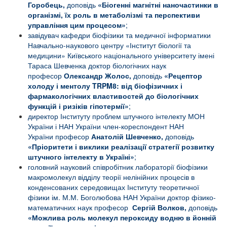
Горобець,
доповідь
«Біогенні магнітні наночастинки в
організмі, їх роль в метаболізмі та перспективи
управління цим процесом»
;
завідувач кафедри біофізики та медичної інформатики
Навчально-наукового центру «Інститут біології та
медицини» Київського національного університету імені
Тараса Шевченка доктор біологічних наук
професор
Олександр Жолос,
доповідь
«
Рецептор
холоду і ментолу
TRPM
8: від біофізичних і
фармакологічних властивостей до біологічних
функцій і ризіків гіпотермії»
;
директор Інституту проблем штучного інтелекту МОН
України і НАН України член-кореспондент НАН
України професор
Анатолій Шевченко,
доповідь
«
Пріоритети і виклики реалізації стратегії розвитку
штучного інтелекту в Україні»
;
головний науковий співробітник лабораторії біофізики
макромолекул відділу теорії нелінійних процесів в
конденсованих середовищах Інституту теоретичної
фізики ім. М.М. Боголюбова НАН України доктор фізико-
математичних наук професор
Сергій Волков,
доповідь
«
Можлива роль молекул пероксиду водню в йонній