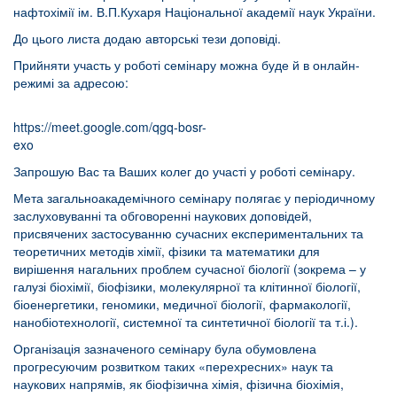
нафтохімії ім. В.П.Кухаря Національної академії наук України.
До цього листа додаю авторські тези доповіді.
Прийняти участь у роботі семінару можна буде й в онлайн-
режимі за адресою:
https://meet.google.com/qgq-bosr-
exo
Запрошую Вас та Ваших колег до участі у роботі семінару.
Мета загальноакадемічного семінару полягає у періодичному
заслуховуванні та обговоренні наукових доповідей,
присвячених застосуванню сучасних експериментальних та
теоретичних методів хімії, фізики та математики для
вирішення нагальних проблем сучасної біології (зокрема – у
галузі біохімії, біофізики, молекулярної та клітинної біології,
біоенергетики, геномики, медичної біології, фармакології,
нанобіотехнології, системної та синтетичної біології та т.і.).
Організація зазначеного семінару була обумовлена
прогресуючим розвитком таких «перехресних» наук та
наукових напрямів, як біофізична хімія, фізична біохімія,