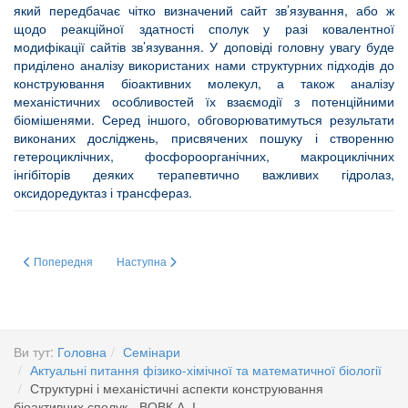
який передбачає чітко визначений сайт зв’язування, або ж
щодо реакційної здатності сполук у разі ковалентної
модифікації сайтів зв’язування. У доповіді головну увагу буде
приділено аналізу використаних нами структурних підходів до
конструювання біоактивних молекул, а також аналізу
механістичних особливостей їх взаємодії з потенційними
біомішенями. Серед іншого, обговорюватимуться результати
виконаних досліджень, присвячених пошуку і створенню
гетероциклічних, фосфороорганічних, макроциклічних
інгібіторів деяких терапевтично важливих гідролаз,
оксидоредуктаз і трансфераз.
Попередня стаття: Структурні і механістичні аспекти конструювання біоа
Наступна стаття: Про діяльність міждисциплінарного заг
Попередня
Наступна
Ви тут:
Головна
Семінари
Актуальні питання фізико-хімічної та математичної біології
Структурні і механістичні аспекти конструювання
біоактивних сполук - ВОВК А. І.