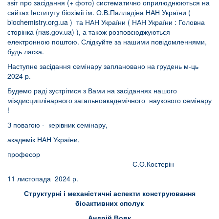
звіт про засідання (+ фото) систематично оприлюднюються на
сайтах Інституту біохімії ім. О.В.Палладіна НАН України (
biochemistry.org.ua
) та НАН України (
НАН України : Головна
сторінка (nas.gov.ua)
), а також розповсюджуються
електронною поштою. Слідкуйте за нашими повідомленнями,
будь ласка.
Наступне засідання семінару заплановано на грудень м-ць
2024 р.
Будемо раді зустрітися з Вами на засіданнях нашого
міждисциплінарного загальноакадемічного наукового семінару
!
З повагою - керівник семінару,
академік НАН України,
професор
С.О.Костерін
11 листопада 2024 р.
Структурні і механістичні аспекти конструювання
біоактивних сполук
Андрій Вовк