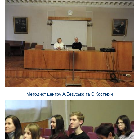
Методист центру А.Безусько та С.Костерін