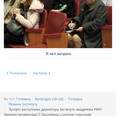
В залі засідань
Попередня стаття: Українська держава – історія, етапи боротьби та загр
Наступна стаття: Kонкурс на заміщення посади Молодшог
Попередня
Наступна
Ви тут:
Головна
Категорія (uk-ua)
Головна
Новини Інституту
Зустріч заступника директора Інституту академіка НАН
України професора С.Костеріна з групою учасників