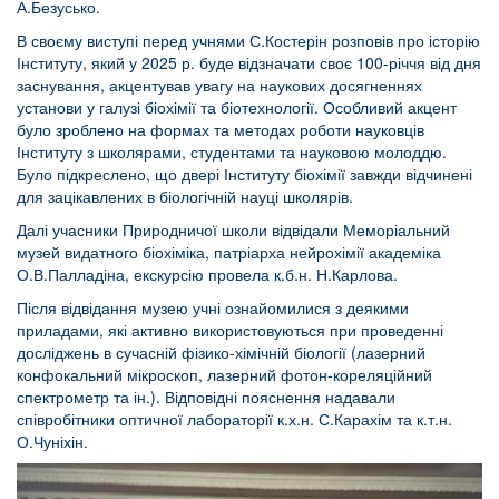
А.Безусько.
В своєму виступі перед учнями С.Костерін розповів про історію
Інституту, який у 2025 р. буде відзначати своє 100-річчя від дня
заснування, акцентував увагу на наукових досягненнях
установи у галузі біохімії та біотехнології. Особливий акцент
було зроблено на формах та методах роботи науковців
Інституту з школярами, студентами та науковою молоддю.
Було підкреслено, що двері Інституту біохімії завжди відчинені
для зацікавлених в біологічній науці школярів.
Далі учасники Природничої школи відвідали Меморіальний
музей видатного біохіміка, патріарха нейрохімії академіка
О.В.Палладіна, екскурсію провела к.б.н. Н.Карлова.
Після відвідання музею учні ознайомилися з деякими
приладами, які активно використовуються при проведенні
досліджень в сучасній фізико-хімічній біології (лазерний
конфокальний мікроскоп, лазерний фотон-кореляційний
спектрометр та ін.). Відповідні пояснення надавали
співробітники оптичної лабораторії к.х.н. С.Карахім та к.т.н.
О.Чуніхін.