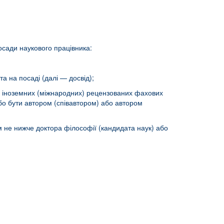
осади наукового працівника:
та на посаді (далі — досвід);
або іноземних (міжнародних) рецензованих фахових
або бути автором (співавтором) або автором
не нижче доктора філософії (кандидата наук) або