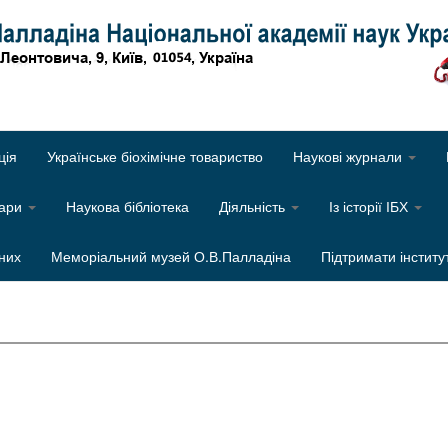
Об
ція
Українське біохімічне товариство
Наукові журнали
нари
Наукова бібліотека
Діяльність
Із історії ІБХ
них
Меморіальний музей О.В.Палладіна
Підтримати інститу