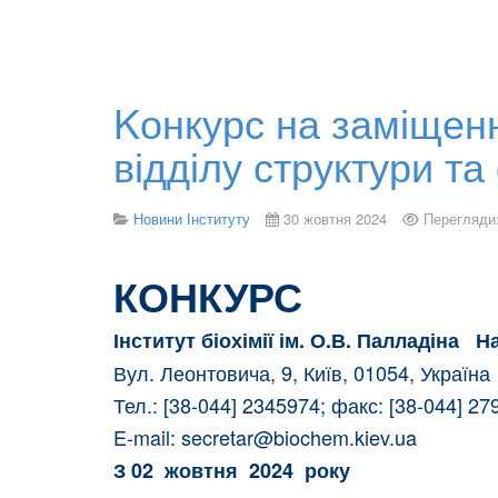
Kонкурс на заміщен
відділу структури та
Новини Інституту
30 жовтня 2024
Перегляди
КОНКУРС
Інститут біохімії ім. О.В. Палладіна Н
Вул. Леонтовича, 9, Київ, 01054, Украї
Тел.: [38-044] 2345974; факс: [38-044] 2
E-mail:
secretar@biochem.kiev.ua
З 02 жовтня 2024 року