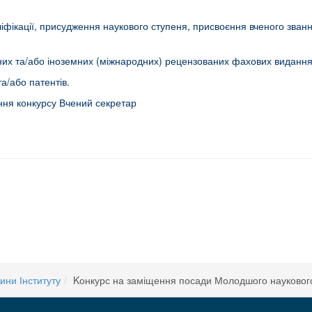
ліфікації, присудження наукового ступеня, присвоєння вченого званн
няних та/або іноземних (міжнародних) рецензованих фахових видання
а/або патентів.
ння конкурсу Вчений секретар
 академіка НАН України професора С.Костеріна з групою учасників Природничо
НИМИ ОСВІТЯНСЬКИМИ ЗАКЛАДАМИ м. КИЄВА
ини Інституту
Kонкурс на заміщення посади Молодшого наукового с