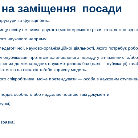
 на заміщення посади
ктури та функції білка
щу освіту не нижче другого (магістерського) рівня та залежно від п
ного наукового напряму;
едагогічної, науково-організаційної діяльності, якого потребує робо
кі опубліковані протягом встановленого періоду у вітчизняних та/
ючених до міжнародних наукометричних баз (далі — публікації) та/
патентів на винахід та/або корисну модель.
о співробітника може претендувати — особа з науковим ступенем 
і подає особисто або надсилає поштою такі документи:
курсі;
 зразка;