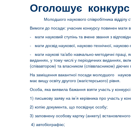
Оголошує конкурс
Молодшого наукового співробітника відділу стру
Вимоги до посади: учасник конкурсу повинен мати ви
- мати науковий ступінь та вчене звання з відповід
- мати досвід наукової, науково-технічної, науково-п
- мати наукові та/або навчально-методичні праці, я
виданнях, у тому числі у періодичних виданнях, вкл
(співавтором) та власником (співвласником) діючих 
На заміщення вакантної посади молодшого науковог
має вищу освіту другого (магістерського) рівня.
Особа, яка виявила бажання взяти участь у конкурс
1) письмову заяву на ім’я керівника про участь у кон
2) копію документа, що посвідчує особу;
3) заповнену особову картку (анкету) встановленого
4) автобіографію;