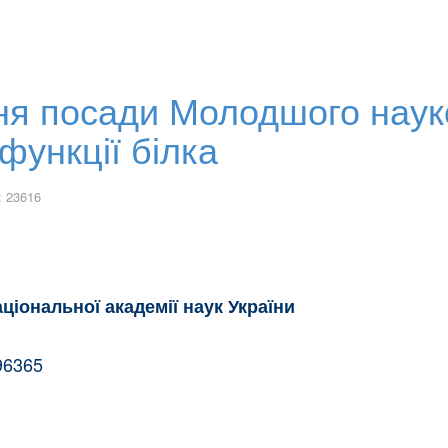
ня посади Молодшого науко
 функції білка
: 23616
аціональної академії наук України
на
796365