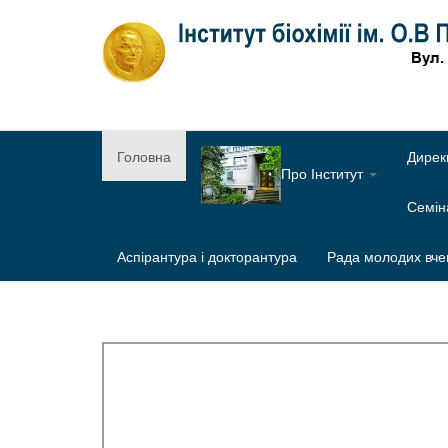
Головна
Дирек
Про Інститут
Семі
Аспірантура і докторантура
Рада молодих вче