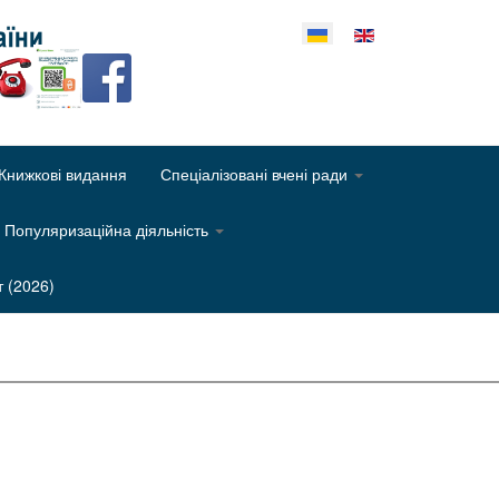
еріть свою мову
Книжкові видання
Спеціалізовані вчені ради
Популяризаційна діяльність
т (2026)