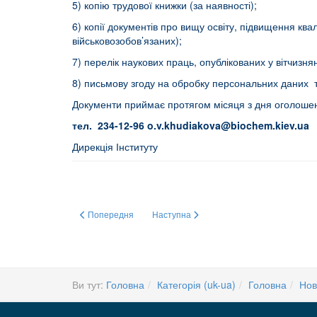
5) копію трудової книжки (за наявності);
6) копії документів про вищу освіту, підвищення ква
військовозобов’язаних);
7) перелік наукових праць, опублікованих у вітчиз
8) письмову згоду на обробку персональних даних т
Документи приймає протягом місяця з дня оголоше
тел. 234-12-96
o.v.khudiakova@biochem.kiev.ua
Дирекція Інституту
Попередня стаття: Зустріч заступника директора Інституту
Наступна стаття: ЗУСТРІЧ З ПРОВІД
Попередня
Наступна
Ви тут:
Головна
Категорія (uk-ua)
Головна
Нов