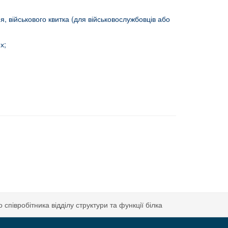
я, військового квитка (для військовослужбовців або
х;
ї школи учнівської молоді, м.Київ
півробітника відділу структури та функції білка